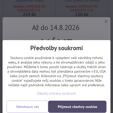
supporting riders
Cross (černá) na trubku
skladem, EXPEDICE PO
skladem, EXPEDICE PO
DOVOLENÉ 17.8.
DOVOLENÉ 17.8.
219 Kč
150 Kč
Koupit
Koupit
Až do 14.8.2026
MÁME
Předvolby soukromí
DOVOLENOU.
Soubory cookie používáme k vylepšení vaší návštěvy tohoto
webu, k analýze jeho výkonu a ke shromažďování údajů o jeho
používání. Můžeme k tomu použít nástroje a služby třetích stran
Objednávky z e-shopu budeme
a shromážděná data mohou být přenášena partnerům v EU, USA
nebo jiných zemích. Kliknutím na „Přijmout všechny soubory
cookie“ vyjadřujete svůj souhlas s tímto zpracováním. Níže
vyřizovat 17.8.
můžete najít podrobné informace nebo upravit své preference.
Blatník p. SKS Mud- X pod
rám (hranatý)
Zásady ochrany soukromí
skladem, EXPEDICE PO
Servis pro předem objednané
DOVOLENÉ 17.8.
216 Kč
zákazníky bude v provozu od
Odmítnout vše
Přijmout všechny cookies
Koupit