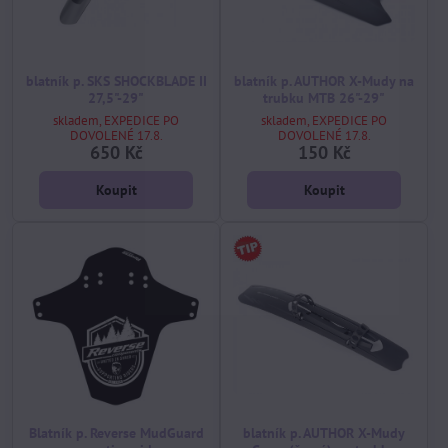
blatník p. SKS SHOCKBLADE II
blatník p. AUTHOR X-Mudy na
27,5"-29"
trubku MTB 26"-29"
skladem, EXPEDICE PO
skladem, EXPEDICE PO
DOVOLENÉ 17.8.
DOVOLENÉ 17.8.
650 Kč
150 Kč
Koupit
Koupit
Blatník p. Reverse MudGuard
blatník p. AUTHOR X-Mudy