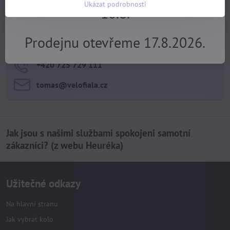
Ukázat podrobnosti
10.8.
Potřebujete poradit?
Prodejnu otevřeme 17.8.2026.
+420 725 729 111
tomas​@velofiala​.cz
Jak jsou s našimi službami spokojeni samotní
zákazníci? (z webu Heuréka)
Užitečné odkazy
Na hlavní stranu
Jak vybrat kolo