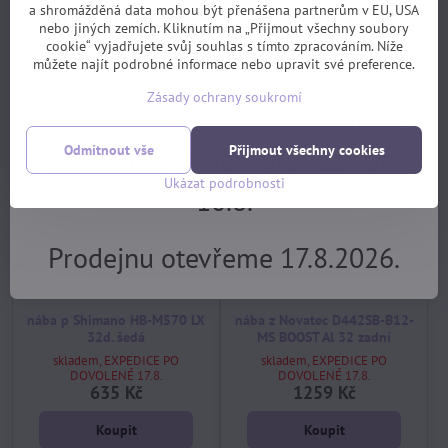
Objednávky z e-shopu budeme
skladem, EXPEDICE PO
skladem, EXPEDICE PO
a shromážděná data mohou být přenášena partnerům v EU, USA
DOVOLENÉ 17.8.
DOVOLENÉ 17.8.
nebo jiných zemích. Kliknutím na „Přijmout všechny soubory
520 Kč
199 Kč
cookie“ vyjadřujete svůj souhlas s tímto zpracováním. Níže
vyřizovat 17.8.
můžete najít podrobné informace nebo upravit své preference.
Koupit
Koupit
Zásady ochrany soukromí
Servis pro předem objednané
zákazníky bude v provozu od
Odmítnout vše
Přijmout všechny cookies
Ukázat podrobnosti
10.8.
Prodejnu otevřeme 17.8.2026.
nába p Shimano HB-M570 LX
nába z Novatec D442SB-B12-
32d. šedá
MS BOOST Al 32 zadní
skladem, EXPEDICE PO
skladem, EXPEDICE PO
DOVOLENÉ 17.8.
DOVOLENÉ 17.8.
635 Kč
1259 Kč
Koupit
Koupit