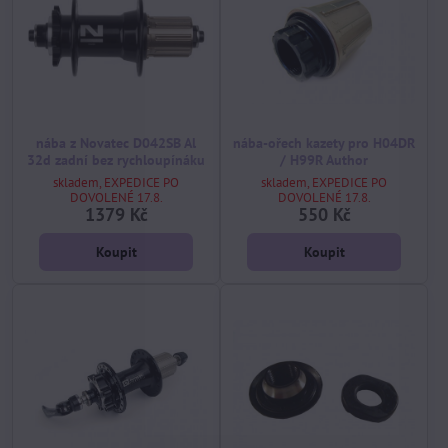
nába z Novatec D042SB Al
nába-ořech kazety pro H04DR
32d zadní bez rychloupínáku
/ H99R Author
skladem, EXPEDICE PO
skladem, EXPEDICE PO
DOVOLENÉ 17.8.
DOVOLENÉ 17.8.
1379 Kč
550 Kč
Koupit
Koupit