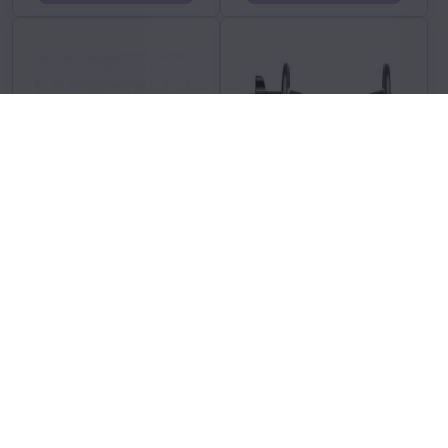
osa PN RU kalená kompletní
nába p Novatec D041SB-15
M9x108mm
BOOST Al 32 přední
skladem, EXPEDICE PO
skladem, EXPEDICE PO
DOVOLENÉ 17.8.
DOVOLENÉ 17.8.
74 Kč
683 Kč
Koupit
Koupit
Nejsou žádné další produkty.
1
2