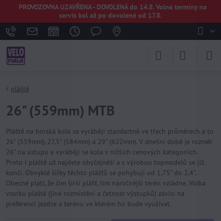
PROVOZOVNA UZAVŘENA - DOVOLENÁ do 14.8. Volné termíny na
servis kol až po dovolené od 17.8.
pláště
26" (559mm) MTB
Pláště na horská kola se vyrábějí standartně ve třech průměrech a to
26" (559mm), 27,5" (584mm) a 29" (622mm). V dnešní době je rozměr
26" na ústupu a vyrábějí se kola v nižších cenových kategoriích.
Proto i pláště už najdete obyčejněší a s výrobou topmodelů se již
končí. Obvyklé šířky těchto plášťů se pohybují od 1,75" do 2,4".
Obecně platí, že čím širší plášť, tím náročnější terén vzládne. Volba
vzorku pláště (jiné rozmístění a četnost výstupků) závisí na
preferenci jezdce a terénu ve kterém ho bude využívat.