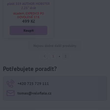
plášť 559 AUTHOR MOBSTER
2.25" drát
skladem, EXPEDICE PO
DOVOLENÉ 17.8.
499 Kč
Koupit
Nejsou žádné další produkty.
1
2
Potřebujete poradit?
+420 725 729 111
tomas​@velofiala​.cz