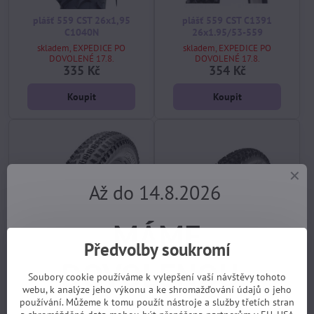
plášť 559 CST 26x1,95
plášť 559 CST C1391
C1040N
26x1.95/53-559
skladem, EXPEDICE PO
skladem, EXPEDICE PO
DOVOLENÉ 17.8.
DOVOLENÉ 17.8.
335 Kč
354 Kč
Koupit
Koupit
Až do 14.8.2026
MÁME
Předvolby soukromí
DOVOLENOU.
plášť 622 (29") MAXXIS
plášť 559 SCHWALBE Smart
Soubory cookie používáme k vylepšení vaší návštěvy tohoto
Crossmark 29x2.25 kevlar
Sam Addix Performance
webu, k analýze jeho výkonu a ke shromažďování údajů o jeho
EXO TR
26x2.10/54-559
používání. Můžeme k tomu použít nástroje a služby třetích stran
skladem, EXPEDICE PO
skladem, EXPEDICE PO