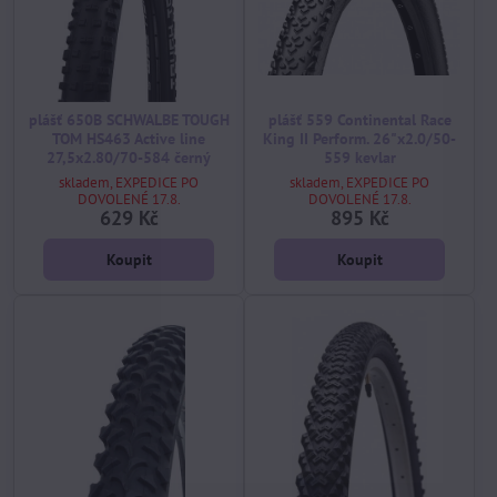
plášť 650B SCHWALBE TOUGH
plášť 559 Continental Race
TOM HS463 Active line
King II Perform. 26"x2.0/50-
27,5x2.80/70-584 černý
559 kevlar
skladem, EXPEDICE PO
skladem, EXPEDICE PO
DOVOLENÉ 17.8.
DOVOLENÉ 17.8.
629 Kč
895 Kč
Koupit
Koupit