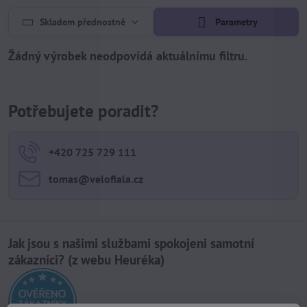
Skladem přednostně
Parametry
Potřebujete poradit?
+420 725 729 111
tomas​@velofiala​.cz
Jak jsou s našimi službami spokojeni samotní
zákazníci? (z webu Heuréka)