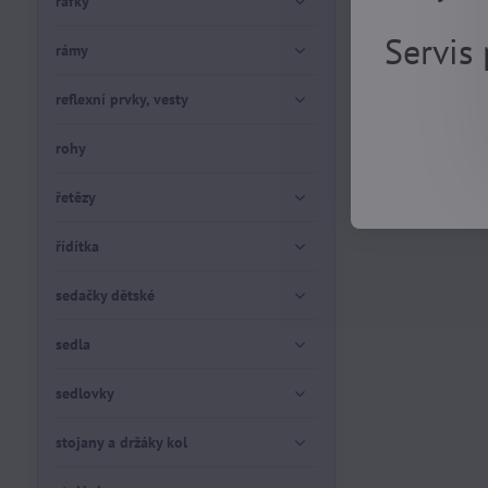
ráfky
Servis
rámy
reflexní prvky, vesty
rohy
řetězy
řídítka
sedačky dětské
sedla
sedlovky
stojany a držáky kol