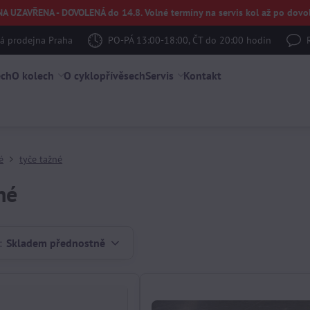
UZAVŘENA - DOVOLENÁ do 14.8. Volné termíny na servis kol až po dovol
 prodejna Praha
PO-PÁ 13:00-18:00, ČT do 20:00 hodin
ech
O kolech
O cyklopřívěsech
Servis
Kontakt
é
tyče tažné
né
:
Skladem přednostně