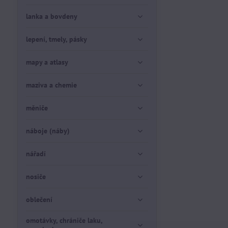
lanka a bovdeny
lepení, tmely, pásky
mapy a atlasy
maziva a chemie
měniče
náboje (náby)
nářadí
nosiče
oblečení
omotávky, chrániče laku,