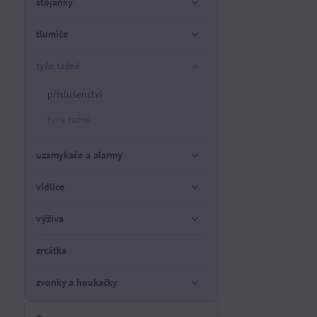
stojánky
tlumiče
tyče tažné
příslušenství
tyče tažné
uzamykače a alarmy
vidlice
výživa
zrcátka
zvonky a houkačky