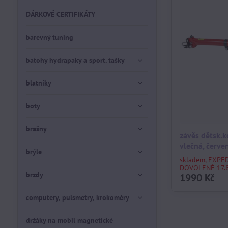
DÁRKOVÉ CERTIFIKÁTY
barevný tuning
batohy hydrapaky a sport. tašky
blatníky
boty
brašny
závěs dětsk.k
vlečná, červe
brýle
skladem, EXPE
DOVOLENÉ 17.8
brzdy
1990 Kč
computery, pulsmetry, krokoměry
držáky na mobil magnetické