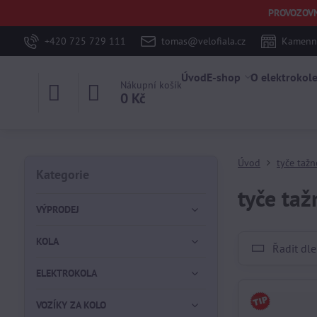
PROVOZOVNA 
+420 725 729 111
tomas@velofiala.cz
Kamenná
Úvod
E-shop
O elektrokol
Nákupní košík
0 Kč
Úvod
tyče tažn
Kategorie
tyče taž
VÝPRODEJ
KOLA
Řadit dle
ELEKTROKOLA
VOZÍKY ZA KOLO