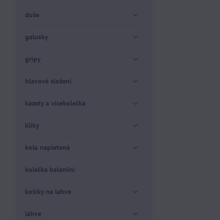
duše
galusky
gripy
hlavové složení
kazety a vícekolečka
kliky
kola napletená
kolečka balanční
košíky na lahve
láhve