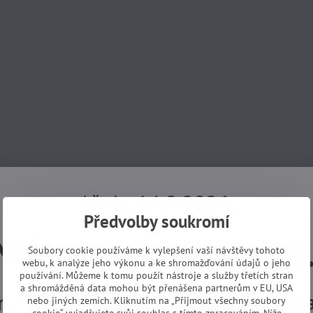
Až do 14.8.2026
Předvolby soukromí
MÁME DOVOLENOU
Soubory cookie používáme k vylepšení vaší návštěvy tohoto
webu, k analýze jeho výkonu a ke shromažďování údajů o jeho
používání. Můžeme k tomu použít nástroje a služby třetích stran
a shromážděná data mohou být přenášena partnerům v EU, USA
návky z e-shopu budeme vyřizovat
nebo jiných zemích. Kliknutím na „Přijmout všechny soubory