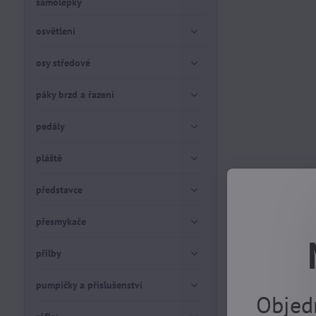
samolepky
osvětlení
osy středové
páky brzd a řazení
pedály
pláště
představce
přesmykače
přilby
pumpičky a příslušenství
Objed