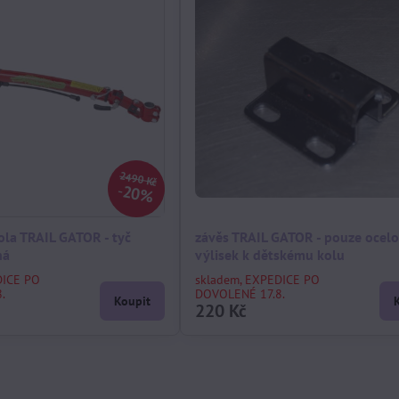
2490 Kč
20%
ola TRAIL GATOR - tyč
závěs TRAIL GATOR - pouze ocel
ná
výlisek k dětskému kolu
DICE PO
skladem, EXPEDICE PO
.
DOVOLENÉ 17.8.
Koupit
220 Kč