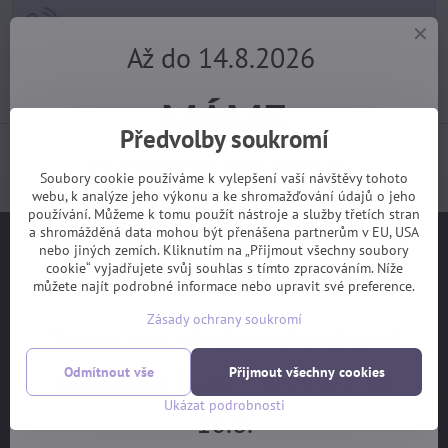
+420 725 729 111
Až do 14.8.2026
tomas​@velofiala​.cz
MÁME
Předvolby soukromí
Jak jsou s našimi službami spokojeni samotní
DOVOLENOU.
zákazníci? (z webu Heuréka)
Soubory cookie používáme k vylepšení vaší návštěvy tohoto
webu, k analýze jeho výkonu a ke shromažďování údajů o jeho
používání. Můžeme k tomu použít nástroje a služby třetích stran
Objednávky z e-shopu budeme
a shromážděná data mohou být přenášena partnerům v EU, USA
Užitečné odkazy
nebo jiných zemích. Kliknutím na „Přijmout všechny soubory
cookie“ vyjadřujete svůj souhlas s tímto zpracováním. Níže
vyřizovat 17.8.
můžete najít podrobné informace nebo upravit své preference.
Na hlavní stranu
Zásady ochrany soukromí
Jak vybrat kolo
Servis pro předem objednané
Ceník servisních prací
zákazníky bude v provozu od
Odmítnout vše
Přijmout všechny cookies
Garanční prohlídka
Ukázat podrobnosti
10.8.
OBCHODNÍ PODMÍNKY