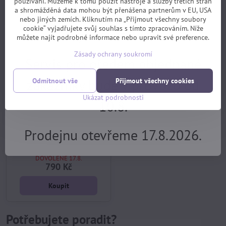
používání. Můžeme k tomu použít nástroje a služby třetích stran
Koupit
Koupit
Objednávky z e-shopu budeme
a shromážděná data mohou být přenášena partnerům v EU, USA
nebo jiných zemích. Kliknutím na „Přijmout všechny soubory
cookie“ vyjadřujete svůj souhlas s tímto zpracováním. Níže
vyřizovat 17.8.
můžete najít podrobné informace nebo upravit své preference.
Zásady ochrany soukromí
Servis pro předem objednané
zákazníky bude v provozu od
Odmítnout vše
Přijmout všechny cookies
Ukázat podrobnosti
10.8.
39%
Prodejnu otevřeme 17.8.2026.
pumpa AUTHOR nožní AAP
Power Jet 3 X1 (černá)
skladem, EXPEDICE PO
DOVOLENÉ 17.8.
790 Kč
Koupit
Potřebujete poradit?