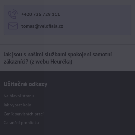
+420 725 729 111
tomas​@velofiala​.cz
Jak jsou s našimi službami spokojeni samotní
zákazníci? (z webu Heuréka)
Užitečné odkazy
Na hlavní stranu
Jak vybrat kolo
Ceník servisních prací
Garanční prohlídka