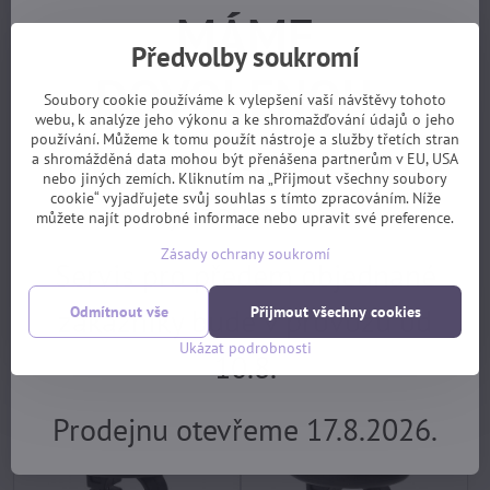
MÁME
Předvolby soukromí
DOVOLENOU.
Soubory cookie používáme k vylepšení vaší návštěvy tohoto
webu, k analýze jeho výkonu a ke shromažďování údajů o jeho
používání. Můžeme k tomu použít nástroje a služby třetích stran
Objednávky z e-shopu budeme
a shromážděná data mohou být přenášena partnerům v EU, USA
nebo jiných zemích. Kliknutím na „Přijmout všechny soubory
cookie“ vyjadřujete svůj souhlas s tímto zpracováním. Níže
vyřizovat 17.8.
zvonek M-Wave Bella zelený
zvonek M-Wave Bella růžový
můžete najít podrobné informace nebo upravit své preference.
skladem, EXPEDICE PO
skladem, EXPEDICE PO
DOVOLENÉ 17.8.
DOVOLENÉ 17.8.
Zásady ochrany soukromí
Servis pro předem objednané
65 Kč
61 Kč
Koupit
Koupit
zákazníky bude v provozu od
Odmítnout vše
Přijmout všechny cookies
Ukázat podrobnosti
10.8.
Prodejnu otevřeme 17.8.2026.