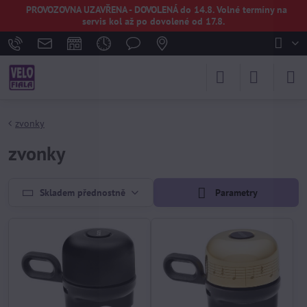
PROVOZOVNA UZAVŘENA - DOVOLENÁ do 14.8. Volné termíny na
servis kol až po dovolené od 17.8.
zvonky
zvonky
Skladem přednostně
Parametry