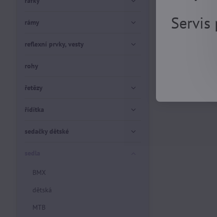
ráfky
Servis
rámy
reflexní prvky, vesty
rohy
řetězy
řídítka
sedačky dětské
sedla
BMX
dětská
MTB