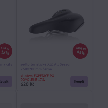
1095 Kč
589 Kč
18%
43%
ima city
sedlo turistické XLC All Season
260x200mm černé
skladem, EXPEDICE PO
DOVOLENÉ 17.8.
Koupit
Koupit
620 Kč