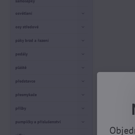
samolepky
osvětlení
osy středové
páky brzd a řazení
pedály
pláště
představce
přesmykače
přilby
pumpičky a příslušenství
Objed