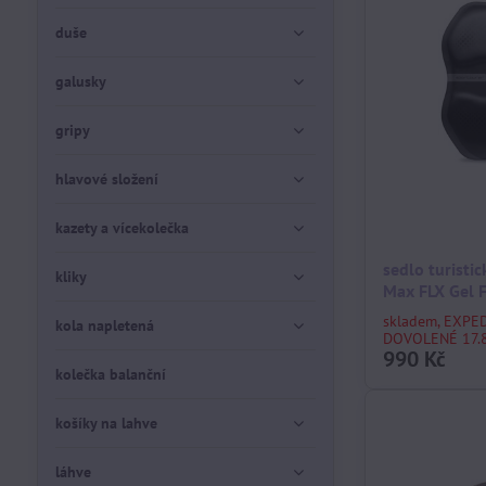
duše
galusky
gripy
hlavové složení
kazety a vícekolečka
sedlo turistic
kliky
Max FLX Gel
skladem, EXPE
kola napletená
DOVOLENÉ 17.8
990 Kč
kolečka balanční
košíky na lahve
láhve