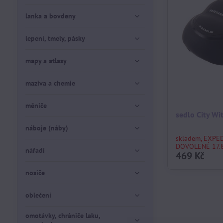
lanka a bovdeny
lepení, tmely, pásky
mapy a atlasy
maziva a chemie
měniče
sedlo City Wi
náboje (náby)
skladem, EXPE
DOVOLENÉ 17.8
nářadí
469 Kč
nosiče
oblečení
omotávky, chrániče laku,