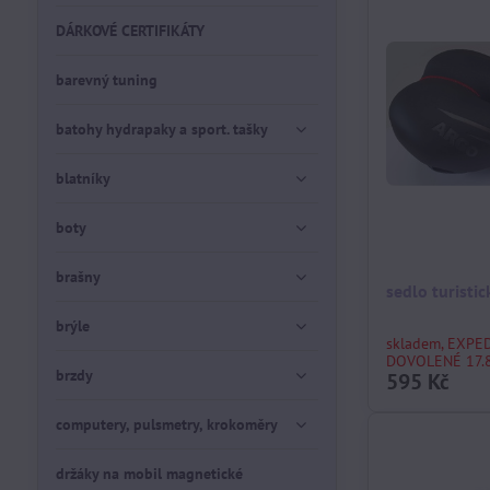
DÁRKOVÉ CERTIFIKÁTY
barevný tuning
batohy hydrapaky a sport. tašky
blatníky
boty
brašny
sedlo turisti
brýle
skladem, EXPE
DOVOLENÉ 17.8
brzdy
595 Kč
computery, pulsmetry, krokoměry
držáky na mobil magnetické