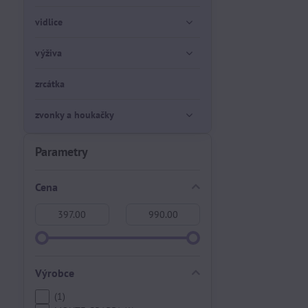
vidlice
výživa
zrcátka
zvonky a houkačky
Parametry
Cena
Od:
Do:
Výrobce
(1)