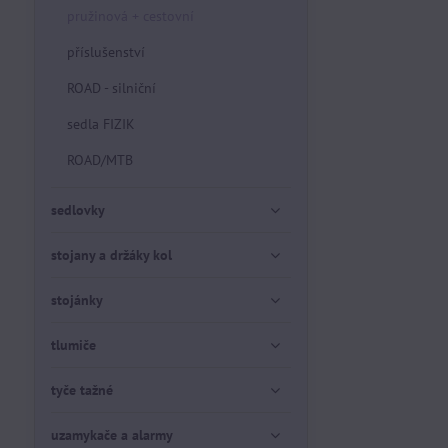
pružinová + cestovní
příslušenství
ROAD - silniční
sedla FIZIK
ROAD/MTB
sedlovky
stojany a držáky kol
stojánky
tlumiče
tyče tažné
uzamykače a alarmy