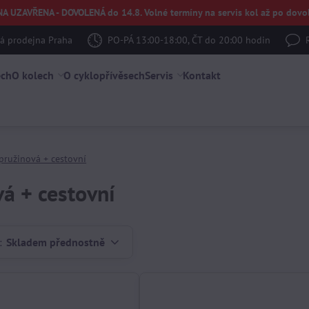
UZAVŘENA - DOVOLENÁ do 14.8. Volné termíny na servis kol až po dovol
 prodejna Praha
PO-PÁ 13:00-18:00, ČT do 20:00 hodin
ech
O kolech
O cyklopřívěsech
Servis
Kontakt
pružinová + cestovní
á + cestovní
:
Skladem přednostně