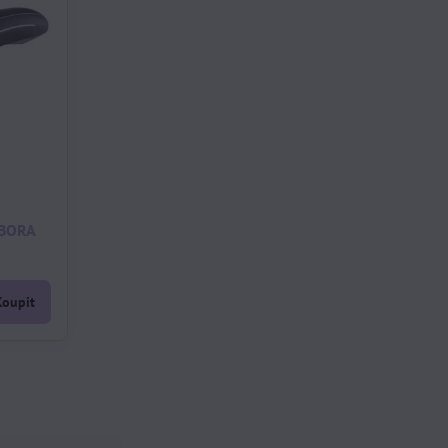
 BORA
Koupit