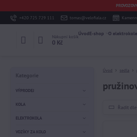
PROVOZOVNA 
+420 725 729 111
tomas@velofiala.cz
Kamenná
Úvod
E-shop
O elektrokol
Nákupní košík
0 Kč
Úvod
sedla
Kategorie
pružinov
VÝPRODEJ
KOLA
Řadit dle
ELEKTROKOLA
VOZÍKY ZA KOLO