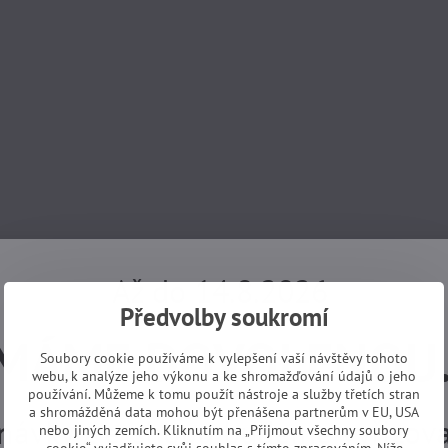
Až do 14.8.2026
Předvolby soukromí
MÁME DOVOLENOU
Soubory cookie používáme k vylepšení vaší návštěvy tohoto
webu, k analýze jeho výkonu a ke shromažďování údajů o jeho
používání. Můžeme k tomu použít nástroje a služby třetích stran
a shromážděná data mohou být přenášena partnerům v EU, USA
návky z e-shopu budeme vyřizovat
nebo jiných zemích. Kliknutím na „Přijmout všechny soubory