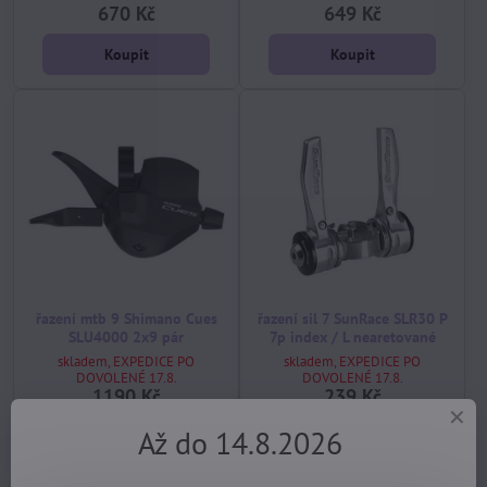
670 Kč
649 Kč
Koupit
Koupit
řazení mtb 9 Shimano Cues
řazení sil 7 SunRace SLR30 P
SLU4000 2x9 pár
7p index / L nearetované
skladem, EXPEDICE PO
skladem, EXPEDICE PO
DOVOLENÉ 17.8.
DOVOLENÉ 17.8.
1190 Kč
239 Kč
Až do 14.8.2026
Koupit
Koupit