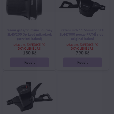
řazení gs/3/Shimano Tourney
řazení mtb 11 Shimano SLX
SL-RV200 3p Levé mikrokrok
SL-M7000 pouze PRAVÉ s obj.
(servisní balení)
original balení
skladem, EXPEDICE PO
skladem, EXPEDICE PO
DOVOLENÉ 17.8.
DOVOLENÉ 17.8.
180 Kč
790 Kč
Koupit
Koupit