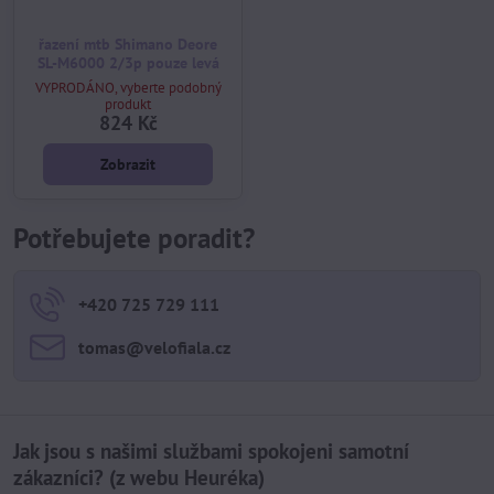
řazení mtb Shimano Deore
SL-M6000 2/3p pouze levá
VYPRODÁNO, vyberte podobný
produkt
824 Kč
Zobrazit
Potřebujete poradit?
+420 725 729 111
tomas​@velofiala​.cz
Jak jsou s našimi službami spokojeni samotní
zákazníci? (z webu Heuréka)