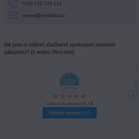
+420 725 729 111
tomas​@velofiala​.cz
Jak jsou s našimi službami spokojeni samotní
zákazníci? (z webu Heuréka)
21
2
ry
p
-
do
Celkové hodnocení
5 / 5
Všechny recenze
(458)