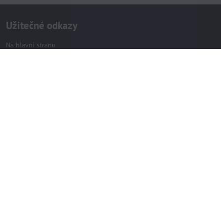
Užitečné odkazy
Na hlavní stranu
Jak vybrat kolo
Ceník servisních prací
Garanční prohlídka
OBCHODNÍ PODMÍNKY
Obchodní podmínky
Ceny dopravy
Možnosti platby
Dodací Lhůta
Vše o nákupu