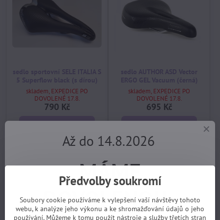
sedlo sportovní SELE ITALIA S
sedlo AUTHOR ASD Vector
5 Superflow black (s dírou)
ERGO GEL Vacuum (černá)
skladem, EXPEDICE PO
skladem, EXPEDICE PO
DOVOLENÉ 17.8.
DOVOLENÉ 17.8.
790 Kč
695 Kč
Koupit
Koupit
Až do 14.8.2026
MÁME
Předvolby soukromí
DOVOLENOU.
Soubory cookie používáme k vylepšení vaší návštěvy tohoto
webu, k analýze jeho výkonu a ke shromažďování údajů o jeho
používání. Můžeme k tomu použít nástroje a služby třetích stran