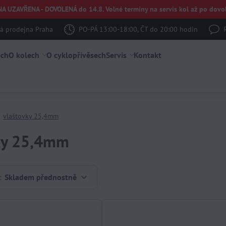
UZAVŘENA - DOVOLENÁ do 14.8. Volné termíny na servis kol až po dovol
 prodejna Praha
PO-PÁ 13:00-18:00, ČT do 20:00 hodin
ech
O kolech
O cyklopřívěsech
Servis
Kontakt
vlaštovky 25,4mm
ky 25,4mm
:
Skladem přednostně