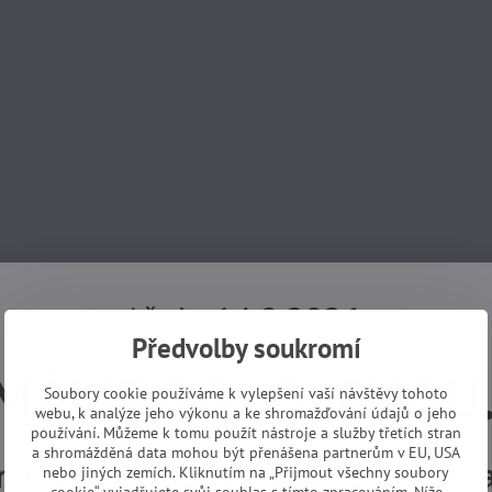
Až do 14.8.2026
Předvolby soukromí
MÁME DOVOLENOU
Soubory cookie používáme k vylepšení vaší návštěvy tohoto
webu, k analýze jeho výkonu a ke shromažďování údajů o jeho
používání. Můžeme k tomu použít nástroje a služby třetích stran
a shromážděná data mohou být přenášena partnerům v EU, USA
návky z e-shopu budeme vyřizovat
nebo jiných zemích. Kliknutím na „Přijmout všechny soubory