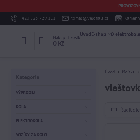
PROVOZOVNA 
+420 725 729 111
tomas@velofiala.cz
Kamenná
Úvod
E-shop
O elektrokol
Nákupní košík
0 Kč
Úvod
řídítka
Kategorie
vlaštov
VÝPRODEJ
KOLA
Řadit dle
ELEKTROKOLA
VOZÍKY ZA KOLO