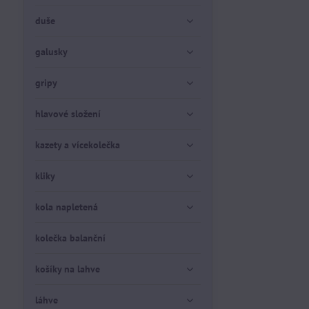
duše
galusky
gripy
hlavové složení
kazety a vícekolečka
kliky
kola napletená
kolečka balanční
košíky na lahve
láhve