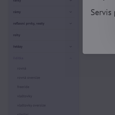
ráfky
Servis
rámy
reflexní prvky, vesty
rohy
řetězy
řídítka
rovná
rovná oversize
freeride
vlaštovky
vlaštovky oversize
silniční