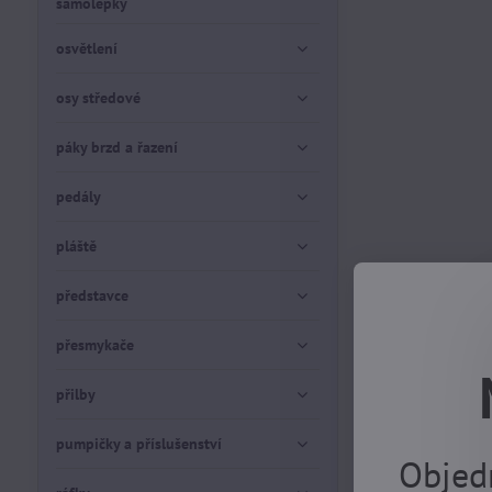
samolepky
osvětlení
osy středové
páky brzd a řazení
pedály
pláště
představce
přesmykače
přilby
pumpičky a příslušenství
Objed