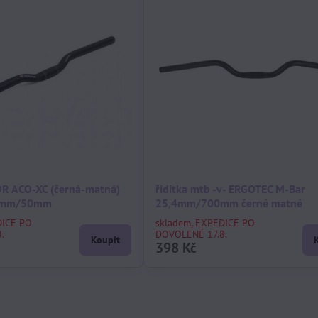
OR ACO-XC (černá-matná)
řidítka mtb -v- ERGOTEC M-Bar
0mm/50mm
25,4mm/700mm černé matné
DICE PO
skladem, EXPEDICE PO
.
DOVOLENÉ 17.8.
Koupit
398 Kč