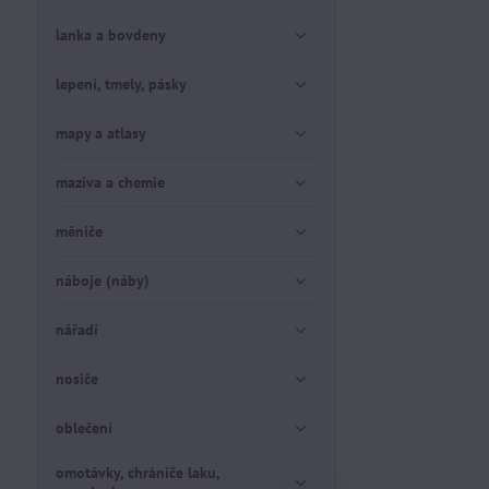
lanka a bovdeny
lepení, tmely, pásky
mapy a atlasy
maziva a chemie
měniče
náboje (náby)
nářadí
nosiče
oblečení
omotávky, chrániče laku,