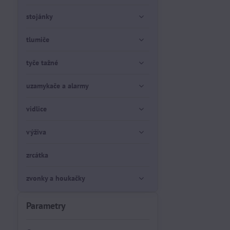
stojánky
tlumiče
tyče tažné
uzamykače a alarmy
vidlice
výživa
zrcátka
zvonky a houkačky
Parametry