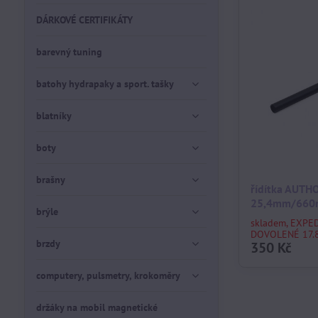
DÁRKOVÉ CERTIFIKÁTY
barevný tuning
batohy hydrapaky a sport. tašky
blatníky
boty
brašny
řídítka AUTH
25,4mm/66
brýle
skladem, EXPE
DOVOLENÉ 17.8
brzdy
350 Kč
computery, pulsmetry, krokoměry
držáky na mobil magnetické