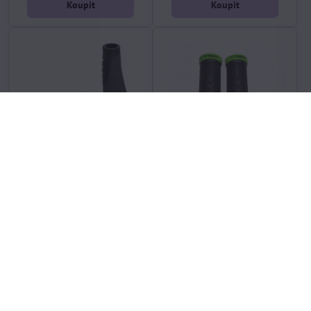
Koupit
Koupit
gripy XLC GR-S04 Ergonomic
gripy HAVEN WAVE LOCK
135mm černo/šedé zajištění
reflex zelené 130mm
šrouby
skladem, EXPEDICE PO
skladem, EXPEDICE PO
DOVOLENÉ 17.8.
DOVOLENÉ 17.8.
338 Kč
279 Kč
Koupit
Koupit