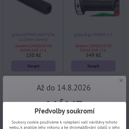
gripy AUTHOR AGR-F136
gripy Ergo WOOM 1-3
l.125mm (černá)
skladem, EXPEDICE PO
skladem, EXPEDICE PO
DOVOLENÉ 17.8.
DOVOLENÉ 17.8.
150 Kč
549 Kč
Koupit
Koupit
Až do 14.8.2026
MÁME
Předvolby soukromí
DOVOLENOU.
Soubory cookie používáme k vylepšení vaší návštěvy tohoto
webu, k analýze jeho výkonu a ke shromažďování údajů o jeho