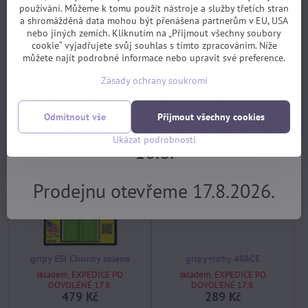
používání. Můžeme k tomu použít nástroje a služby třetích stran
gripy MTB ODI VANS Lock-On
gripy AGR Junior R40
Objednávky z e-shopu budeme
a shromážděná data mohou být přenášena partnerům v EU, USA
Black/Silver
GripLock 102mm (černá)
nebo jiných zemích. Kliknutím na „Přijmout všechny soubory
skladem, EXPEDICE PO
skladem, EXPEDICE PO
cookie“ vyjadřujete svůj souhlas s tímto zpracováním. Níže
vyřizovat 17.8.
DOVOLENÉ 17.8.
DOVOLENÉ 17.8.
můžete najít podrobné informace nebo upravit své preference.
690 Kč
299 Kč
Zásady ochrany soukromí
Servis pro předem objednané
Koupit
Koupit
zákazníky bude v provozu od
Odmítnout vše
Přijmout všechny cookies
Ukázat podrobnosti
10.8.
Prodejnu otevřeme 17.8.2026.
gripy ESI Chunky zelené
gripy+rohy 4RACE
skladem, EXPEDICE PO
skladem, EXPEDICE PO
DOVOLENÉ 17.8.
DOVOLENÉ 17.8.
479 Kč
289 Kč