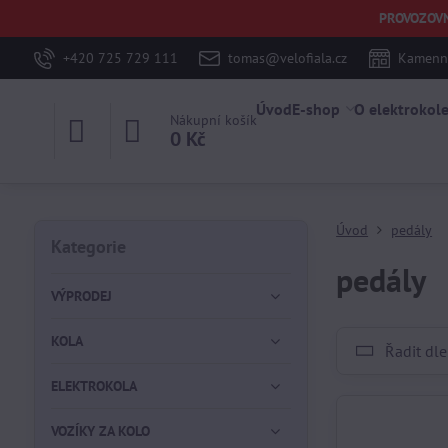
PROVOZOVNA 
+420 725 729 111
tomas@velofiala.cz
Kamenná
Úvod
E-shop
O elektrokol
Nákupní košík
0 Kč
Úvod
pedály
Kategorie
pedály
VÝPRODEJ
KOLA
Řadit dle
ELEKTROKOLA
VOZÍKY ZA KOLO