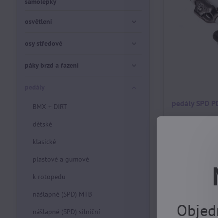
samolepky
osvětlení
osy středové
páky brzd a řazení
pedály
pedály SPD 
BMX + DIRT
dětské
skladem, EXPE
DOVOLENÉ 17.8
klasické
1050 Kč
plastové a gumové
k rotopedu
nášlapné (SPD) MTB
Objed
nášlapné (SPD) silniční