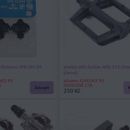
ry Shimano SPD SM-SH
pedály mtb Author APD-F13-Cm
(černá)
DICE PO
skladem, EXPEDICE PO
.
DOVOLENÉ 17.8.
Zobrazit
250 Kč