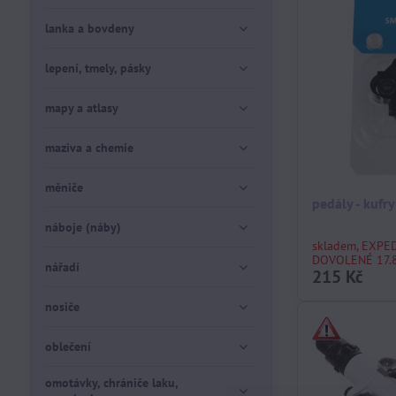
lanka a bovdeny
lepení, tmely, pásky
mapy a atlasy
maziva a chemie
měniče
pedály - kuf
náboje (náby)
skladem, EXPE
DOVOLENÉ 17.8
nářadí
215 Kč
nosiče
oblečení
omotávky, chrániče laku,