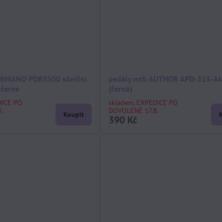
HIMANO PDRS500 silniční
pedály mtb AUTHOR APD-315-Al
 černé
(černá)
DICE PO
skladem, EXPEDICE PO
.
DOVOLENÉ 17.8.
Koupit
390 Kč