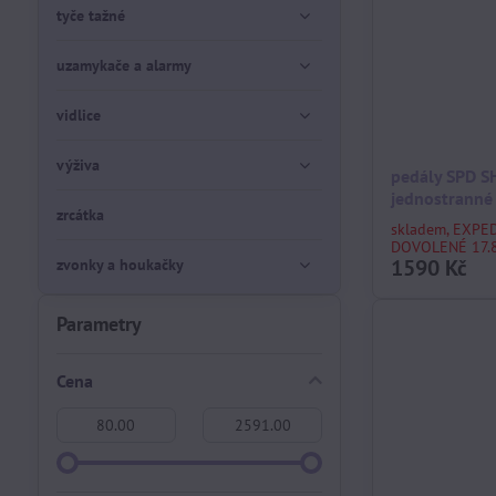
tyče tažné
uzamykače a alarmy
vidlice
výživa
pedály SPD S
jednostranné
zrcátka
skladem, EXPE
DOVOLENÉ 17.8
1590 Kč
zvonky a houkačky
Parametry
Cena
Od:
Do: