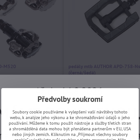
PD-M520
pedály mtb AUTHOR APD-758-Ns
(černá/šedá)
DICE PO
skladem, EXPEDICE PO
.
DOVOLENÉ 17.8.
Až do 14.8.2026
Koupit
199 Kč
Předvolby soukromí
MÁME DOVOLENOU
Soubory cookie používáme k vylepšení vaší návštěvy tohoto
webu, k analýze jeho výkonu a ke shromažďování údajů o jeho
používání. Můžeme k tomu použít nástroje a služby třetích stran
a shromážděná data mohou být přenášena partnerům v EU, USA
návky z e-shopu budeme vyřizovat
nebo jiných zemích. Kliknutím na „Přijmout všechny soubory