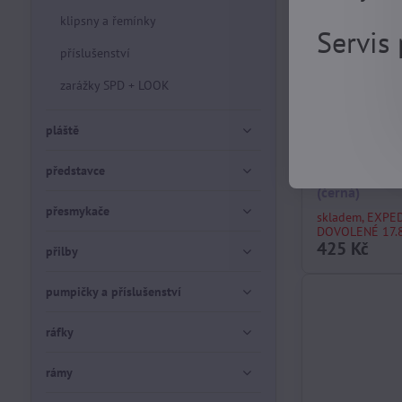
klipsny a řemínky
Servis
příslušenství
zarážky SPD + LOOK
pláště
představce
pedály mtb 
(černá)
přesmykače
skladem, EXPE
DOVOLENÉ 17.8
425 Kč
přilby
pumpičky a příslušenství
ráfky
rámy