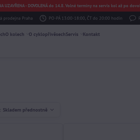
UZAVŘENA - DOVOLENÁ do 14.8. Volné termíny na servis kol až po dovol
 prodejna Praha
PO-PÁ 13:00-18:00, ČT do 20:00 hodin
ech
O kolech
O cyklopřívěsech
Servis
Kontakt
:
Skladem přednostně