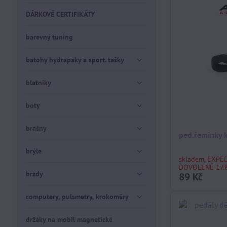
DÁRKOVÉ CERTIFIKÁTY
barevný tuning
batohy hydrapaky a sport. tašky
blatníky
boty
brašny
ped.řemínky 
brýle
skladem, EXPE
DOVOLENÉ 17.8
brzdy
89 Kč
computery, pulsmetry, krokoměry
držáky na mobil magnetické