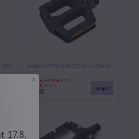
l EPB
pedály AUTHOR APD-522-Junior (černá)
skladem, EXPEDICE PO
DOVOLENÉ 17.8.
Koupit
Koupit
150 Kč
.
 17.8.