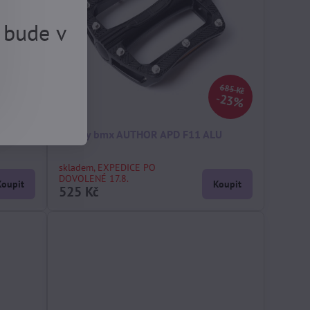
 bude v
685 Kč
23%
ginal
pedály bmx AUTHOR APD F11 ALU
skladem, EXPEDICE PO
DOVOLENÉ 17.8.
Koupit
Koupit
525 Kč