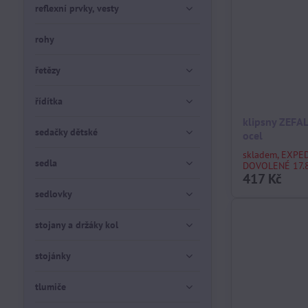
reflexní prvky, vesty
rohy
řetězy
řídítka
klipsny ZEFAL
sedačky dětské
ocel
skladem, EXPE
sedla
DOVOLENÉ 17.8
417 Kč
sedlovky
stojany a držáky kol
stojánky
tlumiče