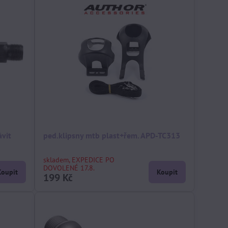
ávit
ped.klipsny mtb plast+řem. APD-TC313
skladem, EXPEDICE PO
DOVOLENÉ 17.8.
Koupit
Koupit
199 Kč