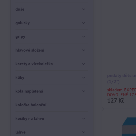
duše
galusky
gripy
hlavové složení
kazety a vícekolečka
pedály dětské
kliky
(1/2")
skladem, EXPE
kola napletená
DOVOLENÉ 17.8
127 Kč
kolečka balanční
košíky na lahve
láhve