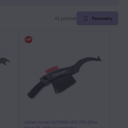
43
položek
Parametry
nářadí kartáč AUTHOR AHT-700 (Bike
Hand YC-790) na pastorky