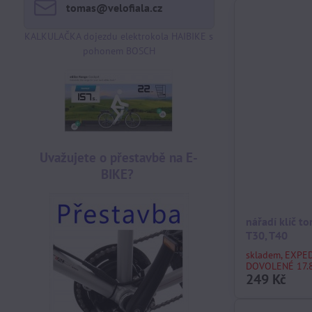
tomas​@velofiala​.cz
KALKULAČKA dojezdu elektrokola HAIBIKE s
pohonem BOSCH
Uvažujete o přestavbě na E-
BIKE?
nářadí klíč to
T30, T40
skladem, EXPE
DOVOLENÉ 17.8
249 Kč