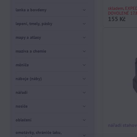
skladem, EXPE
lanka a bovdeny
DOVOLENÉ 17.8
155 Kč
lepení, tmely, pásky
mapy a atlasy
maziva a chemie
měniče
náboje (náby)
nářadí
nosiče
oblečení
nářadí staho
omotávky, chrániče laku,