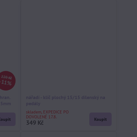
220 Kč
11%
hran.
nářadí - klíč plochý 15/15 dílenský na
 15mm
pedály
skladem, EXPEDICE PO
DOVOLENÉ 17.8.
Koupit
Koupit
349 Kč