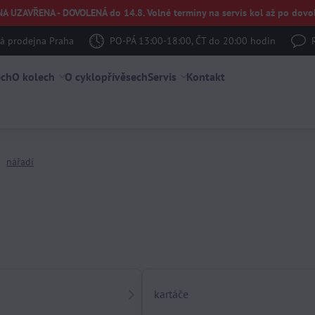
UZAVŘENA - DOVOLENÁ do 14.8. Volné termíny na servis kol až po dovol
 prodejna Praha
PO-PÁ 13:00-18:00, ČT do 20:00 hodin
ech
O kolech
O cyklopřívěsech
Servis
Kontakt
nářadí
kartáče