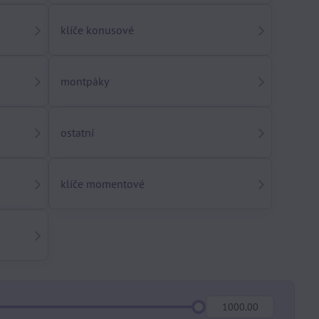
klíče konusové
montpáky
ostatní
klíče momentové
Do: