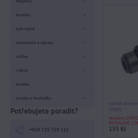
stojánky
tlumiče
tyče tažné
uzamykače a alarmy
vidlice
výživa
zrcátka
zvonky a houkačky
nářadí stahov
Potřebujete poradit?
/ISSIS
skladem, EXPE
DOVOLENÉ 17.8
155 Kč
+420 725 729 111