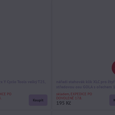
rx Y Cyclo Tools velký T25,
nářadí stahovák klik XLC pro čtyř
středovou osu GOLA s ořechem
DICE PO
skladem, EXPEDICE PO
.
DOVOLENÉ 17.8.
Koupit
195 Kč