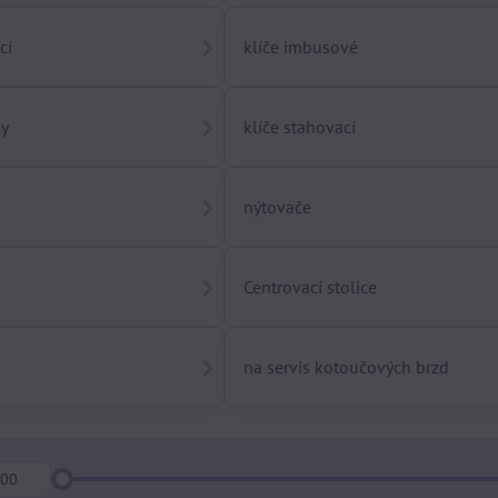
cí
klíče imbusové
ly
klíče stahovací
nýtovače
Centrovací stolice
na servis kotoučových brzd