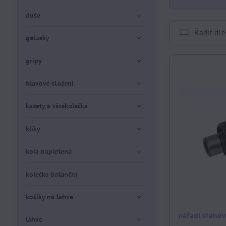
duše
Řadit dle
galusky
gripy
hlavové složení
kazety a vícekolečka
kliky
kola napletená
kolečka balanční
košíky na lahve
nářadí stahov
láhve