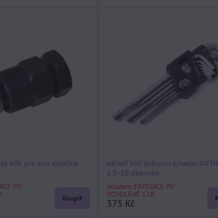
ák klik pro osu octalink
nářadí klíč imbusový/sada/AUT
1.5-10 dílenské
DICE PO
skladem, EXPEDICE PO
.
DOVOLENÉ 17.8.
Koupit
375 Kč