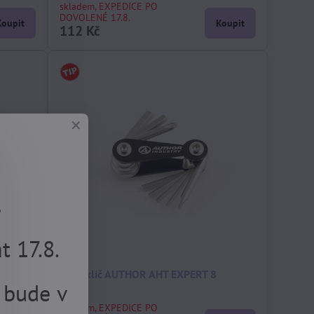
skladem, EXPEDICE PO
DOVOLENÉ 17.8.
Koupit
Koupit
112 Kč
.
 17.8.
,25 mm
multiklíč AUTHOR AHT EXPERT 8
 bude v
skladem, EXPEDICE PO