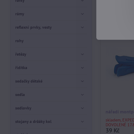
ráfky
DOVOLENÉ 17.8
319 Kč
rámy
reflexní prvky, vesty
rohy
řetězy
řídítka
sedačky dětské
sedla
sedlovky
nářadí montp
skladem, EXPE
stojany a držáky kol
DOVOLENÉ 17.8
39 Kč