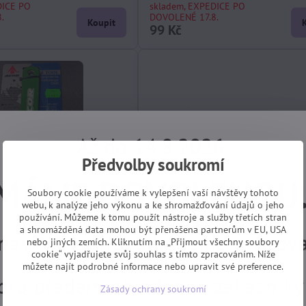
DICE PO
skladem, EXPEDICE PO
.
DOVOLENÉ 17.8.
Koupit
99 Kč
Až do 14.8.2026
Předvolby soukromí
MÁME DOVOLENOU
Soubory cookie používáme k vylepšení vaší návštěvy tohoto
webu, k analýze jeho výkonu a ke shromažďování údajů o jeho
používání. Můžeme k tomu použít nástroje a služby třetích stran
a shromážděná data mohou být přenášena partnerům v EU, USA
návky z e-shopu budeme vyřizovat
nebo jiných zemích. Kliknutím na „Přijmout všechny soubory
cookie“ vyjadřujete svůj souhlas s tímto zpracováním. Níže
můžete najít podrobné informace nebo upravit své preference.
ač kotoučů disc.brzd 165-
nářadí centrklíč plast červený 3
 pro předem objednané zákazníky
Zásady ochrany soukromí
DICE PO
skladem, EXPEDICE PO