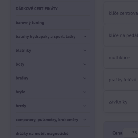
DÁRKOVÉ CERTIFIKÁTY
klíče centrova
barevný tuning
klíče na pedá
batohy hydrapaky a sport. tašky
blatníky
multiklíče
boty
brašny
pračky řetězů
brýle
závitníky
brzdy
computery, pulsmetry, krokoměry
Od:
Cena
držáky na mobil magnetické