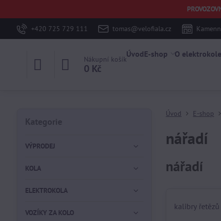
PROVOZOVNA 
+420 725 729 111
tomas@velofiala.cz
Kamenná
Úvod
E-shop
O elektrokol
Nákupní košík
0 Kč
Úvod
E-shop
Kategorie
nářadí
VÝPRODEJ
nářadí
KOLA
ELEKTROKOLA
kalibry řetězů
VOZÍKY ZA KOLO