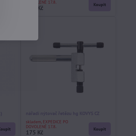
DOVOLENÉ 17.8.
Koupit
Koupit
250 Kč
k)
nářadí nýtovač řetězu hg KOVYS CZ
skladem, EXPEDICE PO
DOVOLENÉ 17.8.
Koupit
Koupit
175 Kč