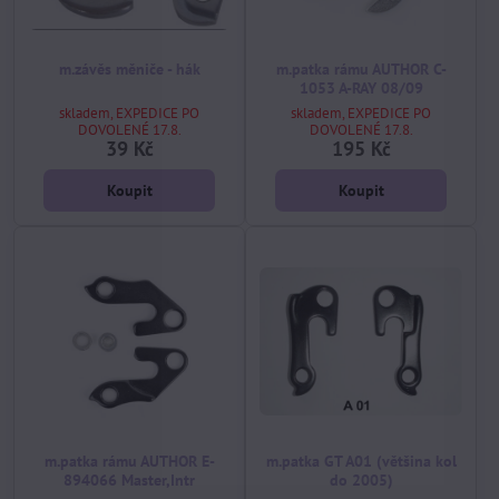
m.závěs měniče - hák
m.patka rámu AUTHOR C-
1053 A-RAY 08/09
skladem, EXPEDICE PO
skladem, EXPEDICE PO
DOVOLENÉ 17.8.
DOVOLENÉ 17.8.
39 Kč
195 Kč
Koupit
Koupit
m.patka rámu AUTHOR E-
m.patka GT A01 (většina kol
894066 Master,Intr
do 2005)