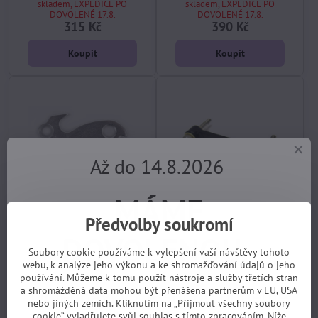
skladem, EXPEDICE PO
skladem, EXPEDICE PO
DOVOLENÉ 17.8.
DOVOLENÉ 17.8.
315 Kč
390 Kč
Koupit
Koupit
Až do 14.8.2026
MÁME
Předvolby soukromí
m.patka rámu AUTHOR 52-
m.GT I-D (19) táhlo
DOVOLENOU.
0009 ERA,A-RH
excentriku Dog Bone
Soubory cookie používáme k vylepšení vaší návštěvy tohoto
skladem, EXPEDICE PO
skladem, EXPEDICE PO
webu, k analýze jeho výkonu a ke shromažďování údajů o jeho
DOVOLENÉ 17.8.
DOVOLENÉ 17.8.
191 Kč
444 Kč
používání. Můžeme k tomu použít nástroje a služby třetích stran
Objednávky z e-shopu budeme
a shromážděná data mohou být přenášena partnerům v EU, USA
nebo jiných zemích. Kliknutím na „Přijmout všechny soubory
Koupit
Koupit
cookie“ vyjadřujete svůj souhlas s tímto zpracováním. Níže