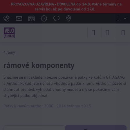
PROVOZOVNA UZAVŘENA - DOVOLENÁ do 14.8. Volné termíny na
servis kol až po dovolené od 17.8.
rámy
rámové komponenty
Snažíme se mít skladem běžně používané patky ke kolům GT, AGANG
a Author. Pokud jste nenašli vhodnou patku k rámu Author, můžete si
stáhnout přehled, vyhledat vhodný model a my se pokusíme vám
chybějící patku objednat.
Patky k rámům Author 2000 - 2014 stáhnout XLS