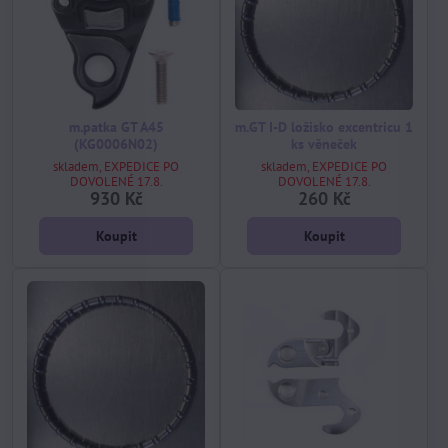
m.patka GT A45
m.GT I-D ložisko excentricu 1
(KG0006N02)
ks věneček
skladem, EXPEDICE PO
skladem, EXPEDICE PO
DOVOLENÉ 17.8.
DOVOLENÉ 17.8.
930 Kč
260 Kč
Koupit
Koupit