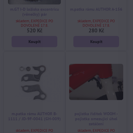
m.GT I-D ložiska excentricu
m.patka rámu AUTHOR A-156
(věnečky) pár
skladem, EXPEDICE PO
skladem, EXPEDICE PO
DOVOLENÉ 17.8.
DOVOLENÉ 17.8.
520 Kč
280 Kč
Koupit
Koupit
m.patka rámu AUTHOR B-
pojistka řídítek WOOM -
1111 / JD-9F-0041 (GH-009)
pojistka omezující úhel
zatáčení
skladem, EXPEDICE PO
skladem, EXPEDICE PO