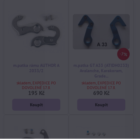
7%
m.patka rámu AUTHOR A
m.patka GT A33 (ATIDH0233)
2033/2
Avalanche, Karakoram,
Grade...
skladem, EXPEDICE PO
skladem, EXPEDICE PO
DOVOLENÉ 17.8.
DOVOLENÉ 17.8.
195 Kč
690 Kč
Koupit
Koupit