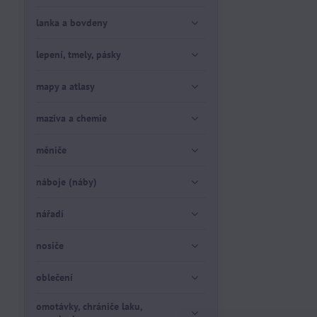
lanka a bovdeny
lepení, tmely, pásky
mapy a atlasy
maziva a chemie
měniče
náboje (náby)
nářadí
nosiče
oblečení
omotávky, chrániče laku,