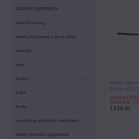
DÁRKOVÉ CERTIFIKÁTY
barevný tuning
batohy hydrapaky a sport. tašky
blatníky
boty
brašny
řidítka mtb -
50mm (XLC) č
brýle
skladem, EXPE
DOVOLENÉ 17.8
brzdy
1330 Kč
computery, pulsmetry, krokoměry
držáky na mobil magnetické