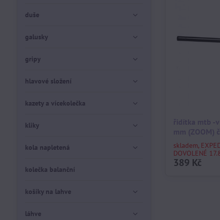
duše
galusky
gripy
hlavové složení
kazety a vícekolečka
řidítka mtb -
kliky
mm (ZOOM) č
skladem, EXPE
kola napletená
DOVOLENÉ 17.8
389 Kč
kolečka balanční
košíky na lahve
láhve