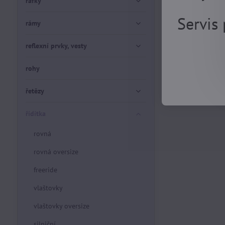
ráfky
Servis
rámy
reflexní prvky, vesty
rohy
řetězy
řídítka
rovná
rovná oversize
freeride
vlaštovky
vlaštovky oversize
silniční