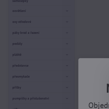
samolepky
osvětlení
osy středové
páky brzd a řazení
pedály
pláště
představce
přesmykače
přilby
pumpičky a příslušenství
Objed