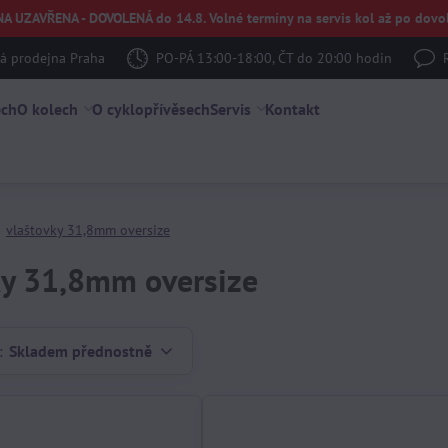
UZAVŘENA - DOVOLENÁ do 14.8. Volné termíny na servis kol až po dovol
 prodejna Praha
PO-PÁ 13:00-18:00, ČT do 20:00 hodin
ech
O kolech
O cyklopřívěsech
Servis
Kontakt
vlaštovky 31,8mm oversize
ky 31,8mm oversize
:
Skladem přednostně