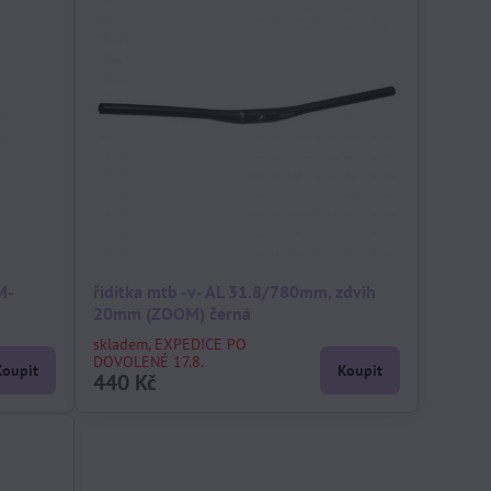
M-
řidítka mtb -v- AL 31.8/780mm, zdvih
20mm (ZOOM) černá
skladem, EXPEDICE PO
DOVOLENÉ 17.8.
Koupit
Koupit
440 Kč