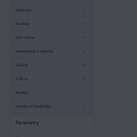
stojánky
tlumiče
tyče tažné
uzamykače a alarmy
vidlice
výživa
zrcátka
zvonky a houkačky
Parametry