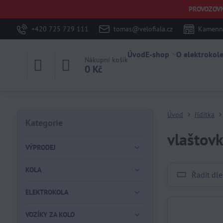
PROVOZOVNA 
+420 725 729 111
tomas@velofiala.cz
Kamenná
Úvod
E-shop
O elektrokol
Nákupní košík
0 Kč
Úvod
řídítka
Kategorie
vlaštov
VÝPRODEJ
KOLA
Řadit dle
ELEKTROKOLA
VOZÍKY ZA KOLO