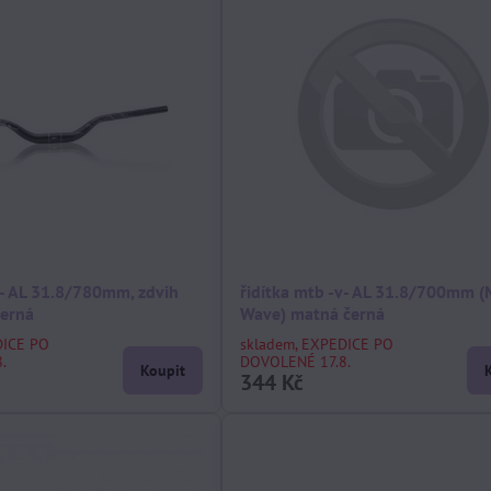
v- AL 31.8/780mm, zdvih
řidítka mtb -v- AL 31.8/700mm (
erná
Wave) matná černá
DICE PO
skladem, EXPEDICE PO
.
DOVOLENÉ 17.8.
Koupit
344 Kč