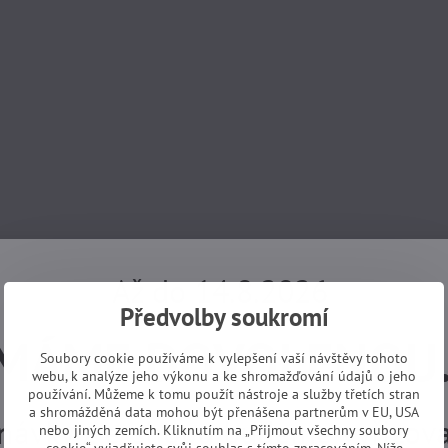
Až do 14.8.2026
Předvolby soukromí
MÁME DOVOLENOU
Soubory cookie používáme k vylepšení vaší návštěvy tohoto
webu, k analýze jeho výkonu a ke shromažďování údajů o jeho
používání. Můžeme k tomu použít nástroje a služby třetích stran
a shromážděná data mohou být přenášena partnerům v EU, USA
návky z e-shopu budeme vyřizovat
nebo jiných zemích. Kliknutím na „Přijmout všechny soubory