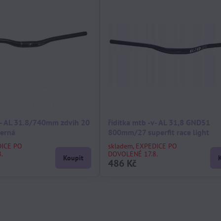
v- AL 31.8/740mm zdvih 20
řídítka mtb -v- AL 31,8 GND51
erná
800mm/27 superfit race light
DICE PO
skladem, EXPEDICE PO
.
DOVOLENÉ 17.8.
Koupit
486 Kč