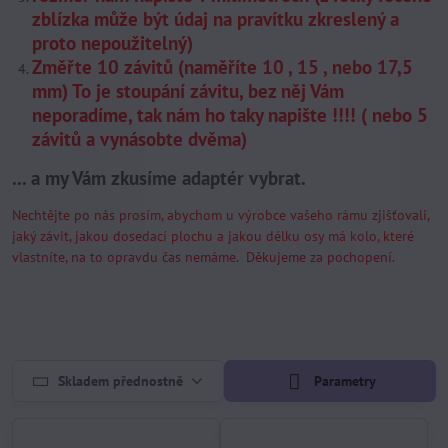
zblízka může být údaj na pravítku zkreslený a
proto nepoužitelný)
Změřte 10 závitů (naměříte 10 , 15 , nebo 17,5
mm) To je stoupání závitu, bez něj Vám
neporadíme, tak nám ho taky napište !!!! ( nebo 5
závitů a vynásobte dvěma)
... a my Vám zkusíme adaptér vybrat.
Nechtějte po nás prosím, abychom u výrobce vašeho rámu zjišťovali,
jaký závit, jakou dosedací plochu a jakou délku osy má kolo, které
vlastníte, na to opravdu čas nemáme. Děkujeme za pochopení.
Skladem přednostně
Parametry