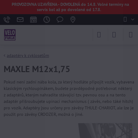
PROVOZOVNA UZAVŘENA - DOVOLENÁ do 14.8. Volné termíny na
servis kol až po dovolené od 17.8.
adaptéry k cyklosetům
MAXLE M12x1,75
Pokud není zadní nába kola, za který hodláte připojit vozík, vybavena
klasickým rychloupínákem, budete pravděpodně potřebovat některý
z adaptérů, kterým nahradíte stávající tzv. pevnou osu a na tento
adaptér přišroubujete upínací mechanismus ( závěs, nebo táké hitch)
pro vozík. Adaptéry jsou určeny pro závěsy THULE-CHARIOT, ale lze je
použít pro závěsy CROOZER, možná o jiné.