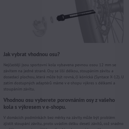
Jak vybrat vhodnou osu?
Nejčastěji jsou sportovní kola vybavena pevnou osou 12 mm se
závitem na jedné straně. Osy se liší délkou, stoupáním závitu a
dosedací plochou, která může být rovná, či kónická (Syntace X-12). U
zatím dostupných adaptérů máme v e-shopu výkres s délkami a
stoupáním závitu.
Vhodnou osu vyberete porovnáním osy z vašeho
kola s výkresem v e-shopu.
V domácích podmínkách bez měrky na závity může být problém
zjistit stoupání závitu, proto uvádím délku deseti závitů, což snadno