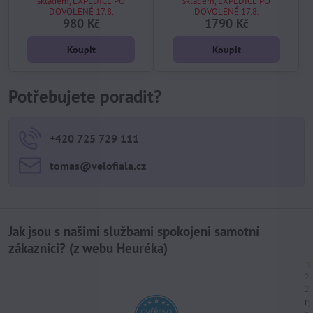
skladem, EXPEDICE PO
skladem, EXPEDICE PO
DOVOLENÉ 17.8.
DOVOLENÉ 17.8.
980 Kč
1790 Kč
Koupit
Koupit
Potřebujete poradit?
+420 725 729 111
tomas​@velofiala​.cz
Jak jsou s našimi službami spokojeni samotní
zákazníci? (z webu Heuréka)
21
2
ry