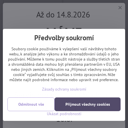
Až do 14.8.2026
MÁME
Předvolby soukromí
DOVOLENOU.
Soubory cookie používáme k vylepšení vaší návštěvy tohoto
Pevná osa pro vozík MAXLE
THULE AXLE adaptér Maxle
webu, k analýze jeho výkonu a ke shromažďování údajů o jeho
(M12x1,75) 180 mm
(M12x1,75) 192-198mm
používání. Můžeme k tomu použít nástroje a služby třetích stran
(142/148 mm)
BOOST #20100732
Objednávky z e-shopu budeme
a shromážděná data mohou být přenášena partnerům v EU, USA
skladem, EXPEDICE PO
skladem, EXPEDICE PO
nebo jiných zemích. Kliknutím na „Přijmout všechny soubory
DOVOLENÉ 17.8.
DOVOLENÉ 17.8.
cookie“ vyjadřujete svůj souhlas s tímto zpracováním. Níže
vyřizovat 17.8.
850 Kč
1870 Kč
můžete najít podrobné informace nebo upravit své preference.
Koupit
Koupit
Zásady ochrany soukromí
Servis pro předem objednané
zákazníky bude v provozu od
Odmítnout vše
Přijmout všechny cookies
Ukázat podrobnosti
10.8.