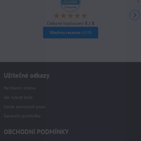
p
-
do
Celkové hodnocení
5 / 5
Všechny recenze
(458)
Užitečné odkazy
Na hlavní stranu
Jak vybrat kolo
Ceník servisních prací
Garanční prohlídka
OBCHODNÍ PODMÍNKY