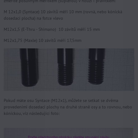
změříte posuvným měřítkem (šuplérou) v nouzi i pravítkem:
M 12x1,0 (Syntace) 10 závitů měří 10 mm (rovná, nebo kónická
dosedací plocha) na fotce vlevo
M12x1,5 (E-Thru - Shimano) 10 závitů měří 15 mm
M12x1,75 (Maxle) 10 závitů měří 17,5mm
Pokud máte osu Syntace (M12x1), můžete se setkat se dvěma
provedeními dosedací plochy na druhé straně osy a to rovnou, nebo
kónickou, viz následující foto: