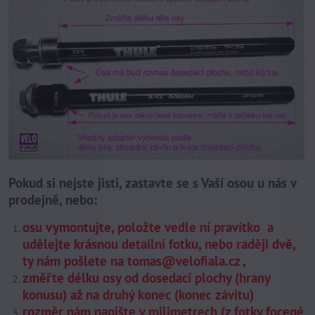
Pokud si nejste jisti, zastavte se s Vaší osou u nás v
prodejně, nebo:
osu vymontujte, položte vedle ní pravítko a
udělejte krásnou detailní fotku, nebo raději dvě,
ty nám pošlete na
tomas@velofiala.cz
,
změřte délku osy od dosedací plochy (hrany
konusu) až na druhý konec (konec závitu)
rozměr nám napište v milimetrech (z fotky focené