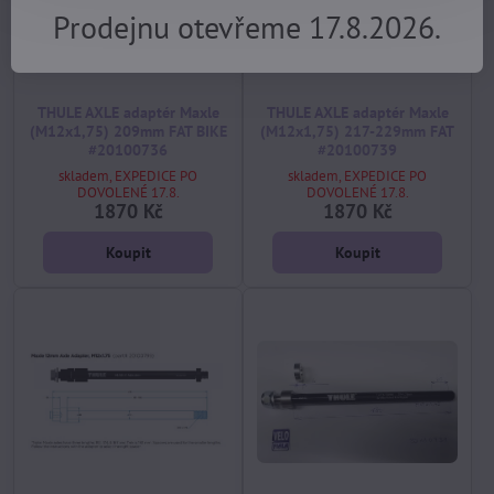
Prodejnu otevřeme 17.8.2026.
THULE AXLE adaptér Maxle
THULE AXLE adaptér Maxle
(M12x1,75) 209mm FAT BIKE
(M12x1,75) 217-229mm FAT
#20100736
#20100739
skladem, EXPEDICE PO
skladem, EXPEDICE PO
DOVOLENÉ 17.8.
DOVOLENÉ 17.8.
1870 Kč
1870 Kč
Koupit
Koupit