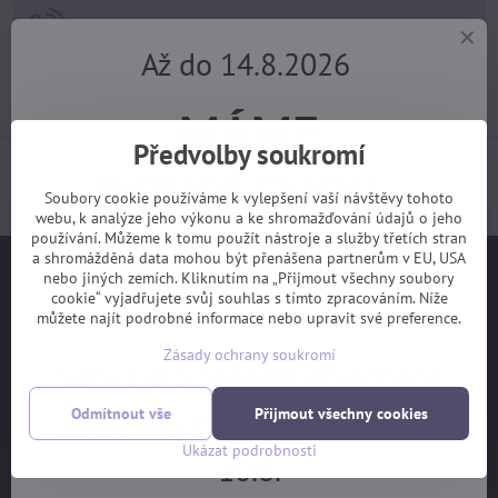
+420 725 729 111
Až do 14.8.2026
tomas​@velofiala​.cz
MÁME
Předvolby soukromí
Jak jsou s našimi službami spokojeni samotní
DOVOLENOU.
zákazníci? (z webu Heuréka)
Soubory cookie používáme k vylepšení vaší návštěvy tohoto
webu, k analýze jeho výkonu a ke shromažďování údajů o jeho
používání. Můžeme k tomu použít nástroje a služby třetích stran
Objednávky z e-shopu budeme
a shromážděná data mohou být přenášena partnerům v EU, USA
Užitečné odkazy
nebo jiných zemích. Kliknutím na „Přijmout všechny soubory
cookie“ vyjadřujete svůj souhlas s tímto zpracováním. Níže
vyřizovat 17.8.
můžete najít podrobné informace nebo upravit své preference.
Na hlavní stranu
Zásady ochrany soukromí
Jak vybrat kolo
Servis pro předem objednané
Ceník servisních prací
zákazníky bude v provozu od
Odmítnout vše
Přijmout všechny cookies
Garanční prohlídka
Ukázat podrobnosti
10.8.
OBCHODNÍ PODMÍNKY