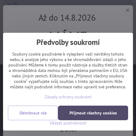
+420 725 729 111
Až do 14.8.2026
tomas​@velofiala​.cz
MÁME
Předvolby soukromí
Jak jsou s našimi službami spokojeni samotní
DOVOLENOU.
zákazníci? (z webu Heuréka)
Soubory cookie používáme k vylepšení vaší návštěvy tohoto
webu, k analýze jeho výkonu a ke shromažďování údajů o jeho
používání. Můžeme k tomu použít nástroje a služby třetích stran
Objednávky z e-shopu budeme
a shromážděná data mohou být přenášena partnerům v EU, USA
Užitečné odkazy
nebo jiných zemích. Kliknutím na „Přijmout všechny soubory
cookie“ vyjadřujete svůj souhlas s tímto zpracováním. Níže
vyřizovat 17.8.
můžete najít podrobné informace nebo upravit své preference.
Na hlavní stranu
Zásady ochrany soukromí
Jak vybrat kolo
Servis pro předem objednané
Ceník servisních prací
zákazníky bude v provozu od
Odmítnout vše
Přijmout všechny cookies
Garanční prohlídka
Ukázat podrobnosti
10.8.
OBCHODNÍ PODMÍNKY