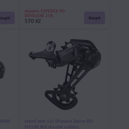
skladem, EXPEDICE PO
DOVOLENÉ 17.8.
Koupit
Koupit
570 Kč
M6000
měnič mtb 11s Shimano Deore RD-
M5100 SGS dlouhé vodítko