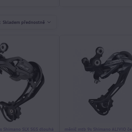
:
Skladem přednostně
s Shimano SLX SGS dlouhá
měnič mtb 9s Shimano ALIVIO če