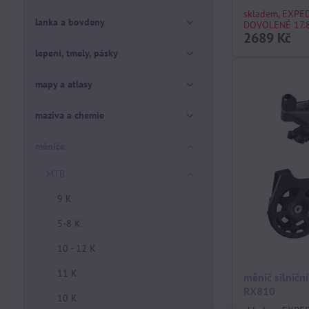
skladem, EXPE
lanka a bovdeny
DOVOLENÉ 17.8
2689 Kč
lepení, tmely, pásky
mapy a atlasy
maziva a chemie
měniče
MTB
9 K
5-8 K
10 - 12 K
11 K
měnič silnič
RX810
10 K