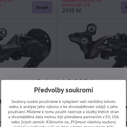
DICE PO
skladem, EXPEDICE PO
.
DOVOLENÉ 17.8.
Koupit
2550 Kč
Až do 14.8.2026
Předvolby soukromí
MÁME DOVOLENOU
Soubory cookie používáme k vylepšení vaší návštěvy tohoto
webu, k analýze jeho výkonu a ke shromažďování údajů o jeho
/11s.Shimano Deore RD-
měnič MTB 11s Shimano XT M80
používání. Můžeme k tomu použít nástroje a služby třetích stran
dlouhé vodítko
černý dlouhé vodítko original ba
a shromážděná data mohou být přenášena partnerům v EU, USA
návky z e-shopu budeme vyřizovat
nebo jiných zemích. Kliknutím na „Přijmout všechny soubory
DICE PO
skladem, EXPEDICE PO