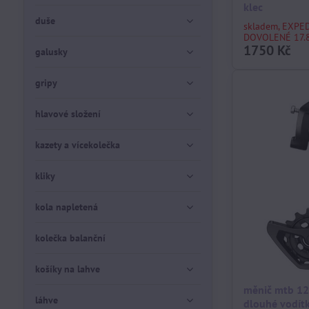
klec
duše
skladem, EXPE
DOVOLENÉ 17.8
1750 Kč
galusky
gripy
hlavové složení
kazety a vícekolečka
kliky
kola napletená
kolečka balanční
košíky na lahve
měnič mtb 12
láhve
dlouhé vodít