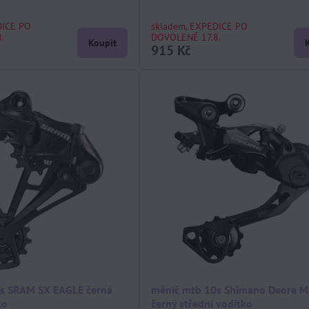
DICE PO
skladem, EXPEDICE PO
.
DOVOLENÉ 17.8.
Koupit
915 Kč
s SRAM SX EAGLE černá
měnič mtb 10s Shimano Deore 
ko
černý střední vodítko