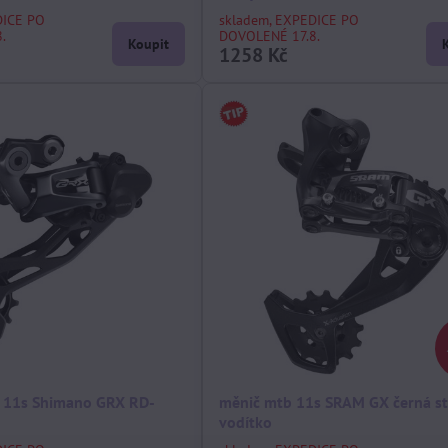
DICE PO
skladem, EXPEDICE PO
.
DOVOLENÉ 17.8.
Koupit
1258 Kč
ní 11s Shimano GRX RD-
měnič mtb 11s SRAM GX černá st
vodítko