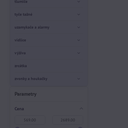
tlumiče
tyče tažné
uzamykače a alarmy
vidlice
výživa
zrcátka
zvonky a houkačky
Parametry
Cena
Od:
Do: