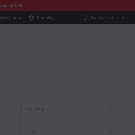
ené od 17.8.
Rychlý dotaz
Kontakty
Panel uživatele
10 - 12 K
12 K