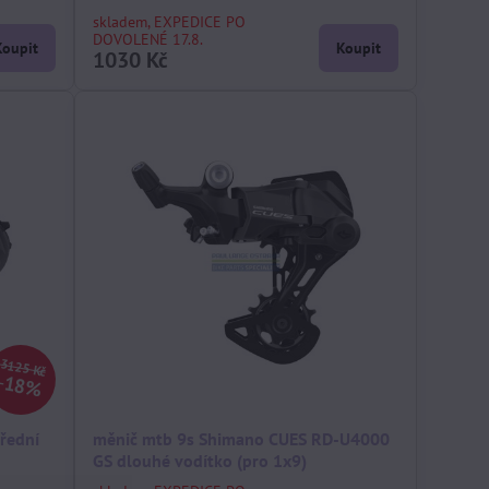
skladem, EXPEDICE PO
DOVOLENÉ 17.8.
Koupit
Koupit
1030 Kč
3125 Kč
18%
řední
měnič mtb 9s Shimano CUES RD-U4000
GS dlouhé vodítko (pro 1x9)