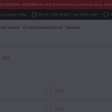
UZAVŘENA - DOVOLENÁ do 14.8. Volné termíny na servis kol až po dovol
 prodejna Praha
PO-PÁ 13:00-18:00, ČT do 20:00 hodin
ech
O kolech
O cyklopřívěsech
Servis
Kontakt
MTB
5-8 K
10 K