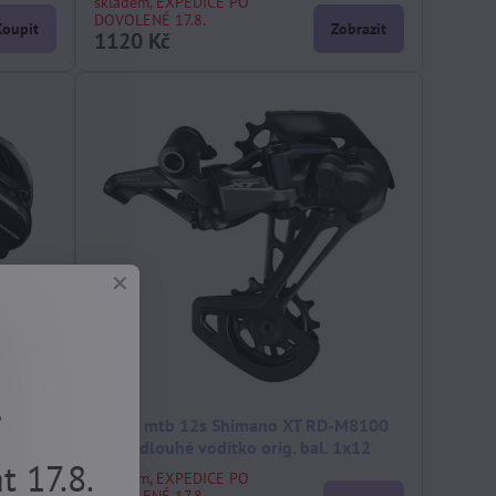
skladem, EXPEDICE PO
DOVOLENÉ 17.8.
Koupit
Zobrazit
1120 Kč
.
00
měnič mtb 12s Shimano XT RD-M8100
lení
černý dlouhé vodítko orig. bal. 1x12
 17.8.
skladem, EXPEDICE PO