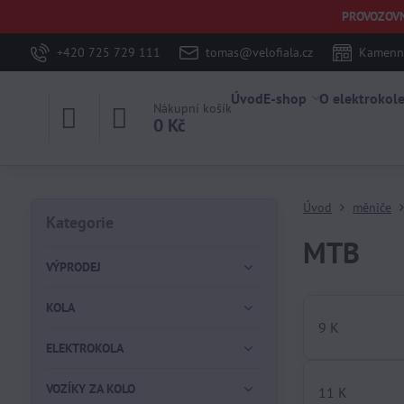
PROVOZOVNA 
+420 725 729 111
tomas@velofiala.cz
Kamenná
Úvod
E-shop
O elektrokol
Nákupní košík
0 Kč
Úvod
měniče
Kategorie
MTB
VÝPRODEJ
KOLA
9 K
ELEKTROKOLA
VOZÍKY ZA KOLO
11 K