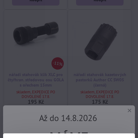
11%
nářadí stahovák klik XLC pro
nářadí stahovák kazetových
čtyřhran. středovou osu GOLA
pastorků Author CC SW05
s ořechem 15mm
(černá)
skladem, EXPEDICE PO
skladem, EXPEDICE PO
DOVOLENÉ 17.8.
DOVOLENÉ 17.8.
195 Kč
175 Kč
Koupit
Koupit
Až do 14.8.2026
MÁME