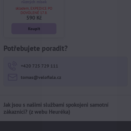
různých misek
skladem, EXPEDICE PO
DOVOLENÉ 17.8.
590 Kč
Koupit
Potřebujete poradit?
+420 725 729 111
tomas​@velofiala​.cz
Jak jsou s našimi službami spokojeni samotní
zákazníci? (z webu Heuréka)