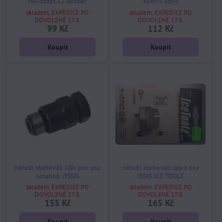
HG-kazet.12 drážek
KOVYS obyč
skladem, EXPEDICE PO
skladem, EXPEDICE PO
DOVOLENÉ 17.8.
DOVOLENÉ 17.8.
99 Kč
112 Kč
Koupit
Koupit
nářadí stahovák klik pro osu
nářadí stahovák zap.s.osy
octalink /ISSIS
ISSIS ICE TOOLZ
skladem, EXPEDICE PO
skladem, EXPEDICE PO
DOVOLENÉ 17.8.
DOVOLENÉ 17.8.
155 Kč
165 Kč
Koupit
Koupit