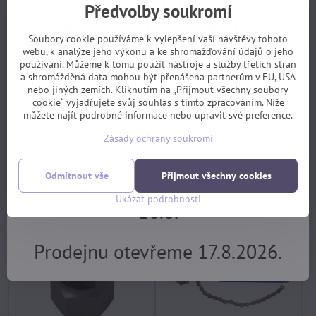
Předvolby soukromí
DOVOLENOU.
Soubory cookie používáme k vylepšení vaší návštěvy tohoto
webu, k analýze jeho výkonu a ke shromažďování údajů o jeho
používání. Můžeme k tomu použít nástroje a služby třetích stran
Objednávky z e-shopu budeme
a shromážděná data mohou být přenášena partnerům v EU, USA
nebo jiných zemích. Kliknutím na „Přijmout všechny soubory
cookie“ vyjadřujete svůj souhlas s tímto zpracováním. Níže
vyřizovat 17.8.
můžete najít podrobné informace nebo upravit své preference.
nářadí klíč stahovací kazety
nářadí klíč stahovací
XLC TO-S12 pro Shimano HG
plast.krytky HollowtechII
Zásady ochrany soukromí
skladem, EXPEDICE PO
skladem, EXPEDICE PO
Servis pro předem objednané
DOVOLENÉ 17.8.
DOVOLENÉ 17.8.
420 Kč
99 Kč
zákazníky bude v provozu od
Odmítnout vše
Přijmout všechny cookies
Koupit
Koupit
Ukázat podrobnosti
10.8.
Prodejnu otevřeme 17.8.2026.