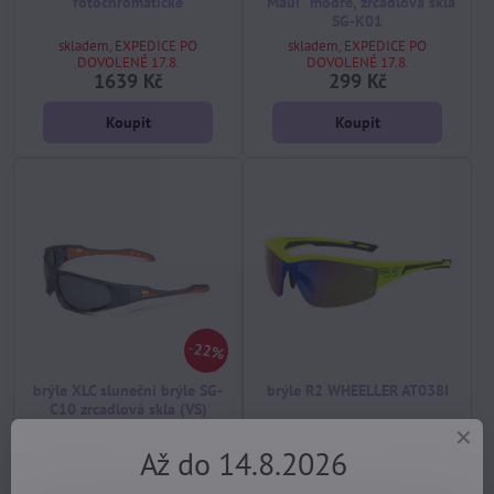
fotochromatické
"Maui" modré, zrcadlová skla
SG-K01
skladem, EXPEDICE PO
skladem, EXPEDICE PO
DOVOLENÉ 17.8.
DOVOLENÉ 17.8.
1639 Kč
299 Kč
Koupit
Koupit
22%
brýle XLC sluneční brýle SG-
brýle R2 WHEELLER AT038I
C10 zrcadlová skla (VS)
skladem, EXPEDICE PO
skladem, EXPEDICE PO
DOVOLENÉ 17.8.
DOVOLENÉ 17.8.
Až do 14.8.2026
490 Kč
839 Kč