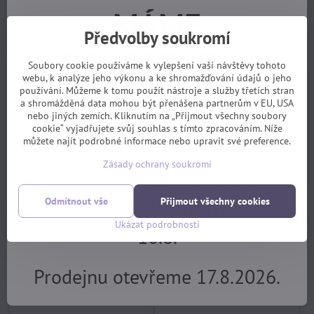
MÁME
Koupit
Koupit
Předvolby soukromí
DOVOLENOU.
Soubory cookie používáme k vylepšení vaší návštěvy tohoto
webu, k analýze jeho výkonu a ke shromažďování údajů o jeho
používání. Můžeme k tomu použít nástroje a služby třetích stran
Objednávky z e-shopu budeme
a shromážděná data mohou být přenášena partnerům v EU, USA
nebo jiných zemích. Kliknutím na „Přijmout všechny soubory
cookie“ vyjadřujete svůj souhlas s tímto zpracováním. Níže
vyřizovat 17.8.
můžete najít podrobné informace nebo upravit své preference.
Zásady ochrany soukromí
Servis pro předem objednané
brýle R2 DROP AT099K (VS) +
brýle R2 RACER AT063A2
výměnná skla čirá
fotochromatické
zákazníky bude v provozu od
Odmítnout vše
Přijmout všechny cookies
skladem, EXPEDICE PO
skladem, EXPEDICE PO
DOVOLENÉ 17.8.
DOVOLENÉ 17.8.
Ukázat podrobnosti
1039 Kč
1599 Kč
10.8.
Koupit
Koupit
Prodejnu otevřeme 17.8.2026.