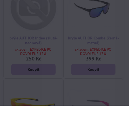
brýle AUTHOR Indee (žlutá-
brýle AUTHOR Combe (černá-
neonová)
matná)
skladem, EXPEDICE PO
skladem, EXPEDICE PO
DOVOLENÉ 17.8.
DOVOLENÉ 17.8.
250 Kč
399 Kč
Koupit
Koupit