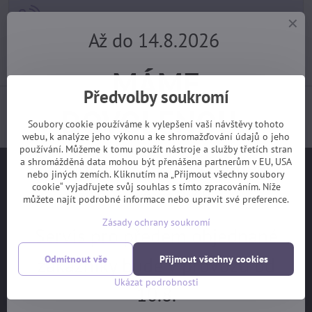
+420 725 729 111
Až do 14.8.2026
tomas​@velofiala​.cz
MÁME
Předvolby soukromí
Jak jsou s našimi službami spokojeni samotní
DOVOLENOU.
zákazníci? (z webu Heuréka)
Soubory cookie používáme k vylepšení vaší návštěvy tohoto
webu, k analýze jeho výkonu a ke shromažďování údajů o jeho
používání. Můžeme k tomu použít nástroje a služby třetích stran
Objednávky z e-shopu budeme
a shromážděná data mohou být přenášena partnerům v EU, USA
Užitečné odkazy
nebo jiných zemích. Kliknutím na „Přijmout všechny soubory
cookie“ vyjadřujete svůj souhlas s tímto zpracováním. Níže
vyřizovat 17.8.
můžete najít podrobné informace nebo upravit své preference.
Na hlavní stranu
Zásady ochrany soukromí
Jak vybrat kolo
Servis pro předem objednané
Ceník servisních prací
zákazníky bude v provozu od
Odmítnout vše
Přijmout všechny cookies
Garanční prohlídka
Ukázat podrobnosti
10.8.
OBCHODNÍ PODMÍNKY