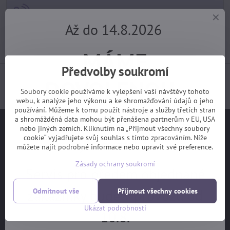
+420 725 729 111
Až do 14.8.2026
tomas​@velofiala​.cz
MÁME
Předvolby soukromí
Jak jsou s našimi službami spokojeni samotní
DOVOLENOU.
zákazníci? (z webu Heuréka)
Soubory cookie používáme k vylepšení vaší návštěvy tohoto
webu, k analýze jeho výkonu a ke shromažďování údajů o jeho
používání. Můžeme k tomu použít nástroje a služby třetích stran
Objednávky z e-shopu budeme
a shromážděná data mohou být přenášena partnerům v EU, USA
Užitečné odkazy
nebo jiných zemích. Kliknutím na „Přijmout všechny soubory
cookie“ vyjadřujete svůj souhlas s tímto zpracováním. Níže
vyřizovat 17.8.
můžete najít podrobné informace nebo upravit své preference.
Na hlavní stranu
Zásady ochrany soukromí
Jak vybrat kolo
Servis pro předem objednané
Ceník servisních prací
zákazníky bude v provozu od
Odmítnout vše
Přijmout všechny cookies
Garanční prohlídka
Ukázat podrobnosti
10.8.
OBCHODNÍ PODMÍNKY