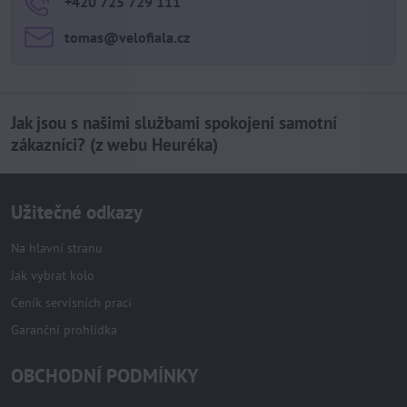
+420 725 729 111
tomas​@velofiala​.cz
Jak jsou s našimi službami spokojeni samotní
zákazníci? (z webu Heuréka)
Užitečné odkazy
Na hlavní stranu
Jak vybrat kolo
Ceník servisních prací
Garanční prohlídka
OBCHODNÍ PODMÍNKY