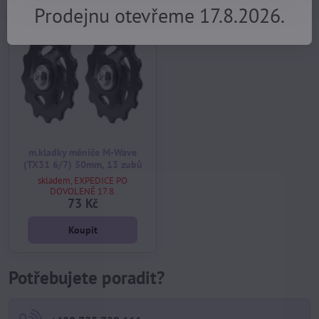
Prodejnu otevřeme 17.8.2026.
m.kladky měniče M-Wave
(TX31 6/7) 50mm, 13 zubů
skladem, EXPEDICE PO
DOVOLENÉ 17.8.
73 Kč
Koupit
Potřebujete poradit?