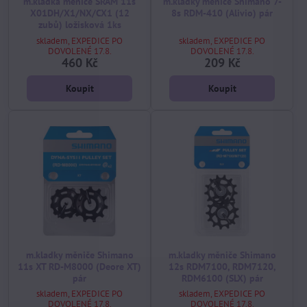
m.kladka měniče SRAM 11s
m.kladky měniče Shimano 7-
X01DH/X1/NX/CX1 (12
8s RDM-410 (Alivio) pár
zubů) ložisková 1ks
skladem, EXPEDICE PO
skladem, EXPEDICE PO
DOVOLENÉ 17.8.
DOVOLENÉ 17.8.
460 Kč
209 Kč
Koupit
Koupit
m.kladky měniče Shimano
m.kladky měniče Shimano
11s XT RD-M8000 (Deore XT)
12s RDM7100, RDM7120,
pár
RDM6100 (SLX) pár
skladem, EXPEDICE PO
skladem, EXPEDICE PO
DOVOLENÉ 17.8.
DOVOLENÉ 17.8.