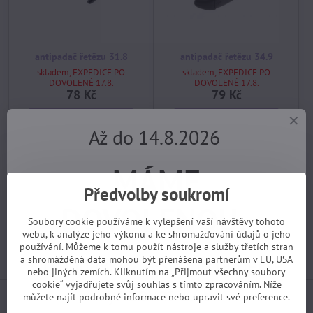
antipadač řetězu 31.8
antipadač řetězu 34.9
skladem, EXPEDICE PO
skladem, EXPEDICE PO
DOVOLENÉ 17.8.
DOVOLENÉ 17.8.
78 Kč
79 Kč
Koupit
Koupit
Až do 14.8.2026
Potřebujete poradit?
MÁME
Předvolby soukromí
DOVOLENOU.
+420 725 729 111
Soubory cookie používáme k vylepšení vaší návštěvy tohoto
webu, k analýze jeho výkonu a ke shromažďování údajů o jeho
tomas​@velofiala​.cz
používání. Můžeme k tomu použít nástroje a služby třetích stran
Objednávky z e-shopu budeme
a shromážděná data mohou být přenášena partnerům v EU, USA
nebo jiných zemích. Kliknutím na „Přijmout všechny soubory
cookie“ vyjadřujete svůj souhlas s tímto zpracováním. Níže
vyřizovat 17.8.
můžete najít podrobné informace nebo upravit své preference.
Jak jsou s našimi službami spokojeni samotní