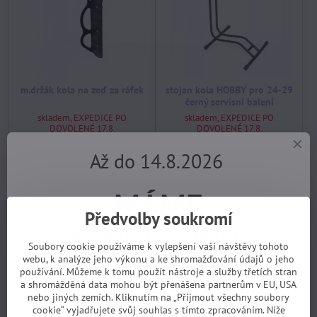
m.držák kola na zeď za ráfek
stojan kola HOBBY pro 24-29
černý servisní balení
skladem, EXPEDICE PO
skladem, EXPEDICE PO
DOVOLENÉ 17.8.
DOVOLENÉ 17.8.
159 Kč
590 Kč
Až do 14.8.2026
Koupit
Koupit
MÁME
Potřebujete poradit?
Předvolby soukromí
DOVOLENOU.
Soubory cookie používáme k vylepšení vaší návštěvy tohoto
+420 725 729 111
webu, k analýze jeho výkonu a ke shromažďování údajů o jeho
používání. Můžeme k tomu použít nástroje a služby třetích stran
Objednávky z e-shopu budeme
tomas​@velofiala​.cz
a shromážděná data mohou být přenášena partnerům v EU, USA
nebo jiných zemích. Kliknutím na „Přijmout všechny soubory
cookie“ vyjadřujete svůj souhlas s tímto zpracováním. Níže