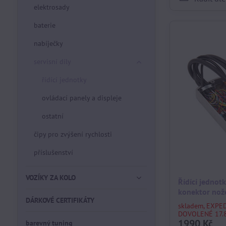
elektrosady
baterie
nabíječky
servisní díly
řídící jednotky
ovládací panely a displeje
ostatní
čipy pro zvýšení rychlosti
příslušenství
VOZÍKY ZA KOLO
Řídící jednot
konektor nož
DÁRKOVÉ CERTIFIKÁTY
skladem, EXPE
DOVOLENÉ 17.8
1990 Kč
barevný tuning