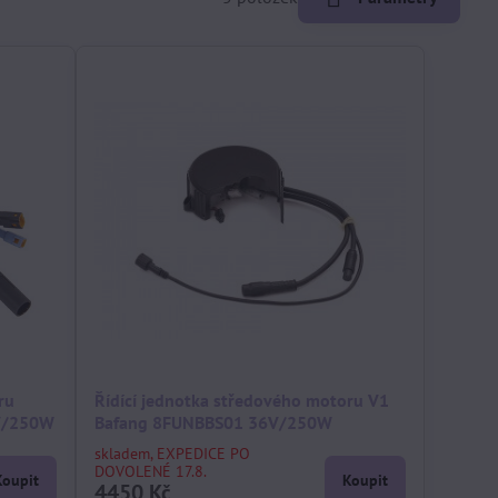
ru
Řídící jednotka středového motoru V1
6V/250W
Bafang 8FUNBBS01 36V/250W
skladem, EXPEDICE PO
DOVOLENÉ 17.8.
Koupit
Koupit
4450 Kč