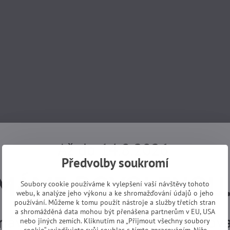
Až do 14.8.2026
Předvolby soukromí
MÁME DOVOLENOU
Soubory cookie používáme k vylepšení vaší návštěvy tohoto
webu, k analýze jeho výkonu a ke shromažďování údajů o jeho
používání. Můžeme k tomu použít nástroje a služby třetích stran
a shromážděná data mohou být přenášena partnerům v EU, USA
návky z e-shopu budeme vyřizovat
nebo jiných zemích. Kliknutím na „Přijmout všechny soubory