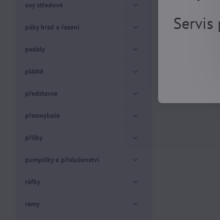
osy středové
Servis
páky brzd a řazení
pedály
pláště
představce
přesmykače
přilby
pumpičky a příslušenství
ráfky
rámy