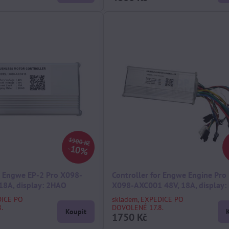
1900 Kč
10%
or Engwe EP-2 Pro X098-
Controller for Engwe Engine Pro 
18A, display: 2HAO
X098-AXC001 48V, 18A, display:
DICE PO
skladem, EXPEDICE PO
.
DOVOLENÉ 17.8.
Koupit
1750 Kč