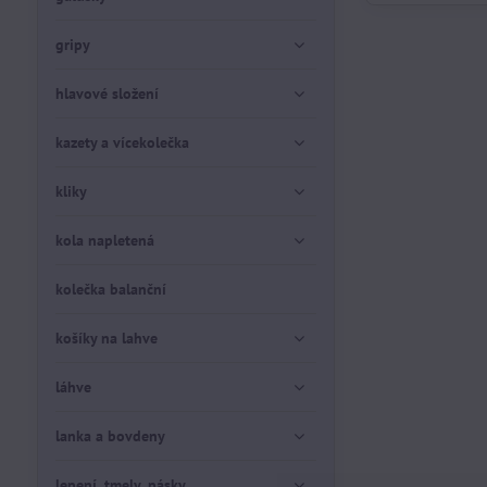
gripy
hlavové složení
kazety a vícekolečka
kliky
kola napletená
kolečka balanční
košíky na lahve
láhve
lanka a bovdeny
lepení, tmely, pásky