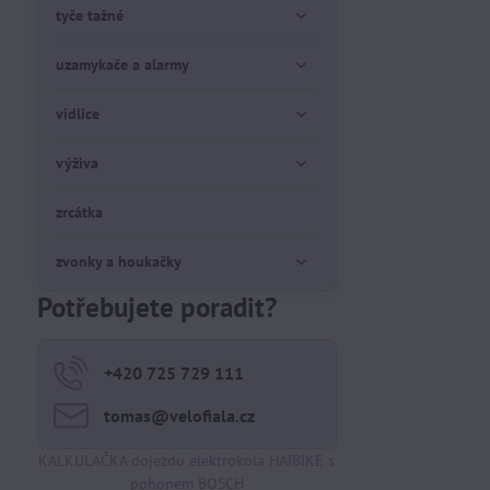
tyče tažné
uzamykače a alarmy
vidlice
výživa
zrcátka
zvonky a houkačky
Potřebujete poradit?
+420 725 729 111
tomas​@velofiala​.cz
KALKULAČKA dojezdu elektrokola HAIBIKE s
pohonem BOSCH