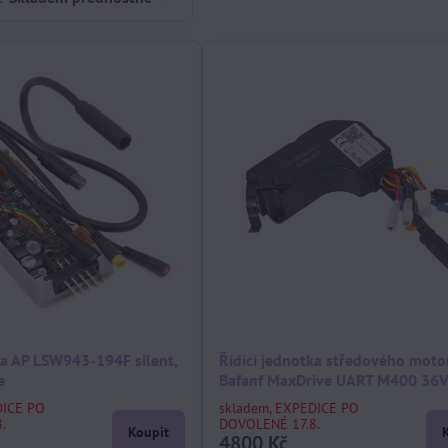
ka AP LSW943-194F silent,
Řídící jednotka středového moto
e
Bafanf MaxDrive UART M400 3
DICE PO
skladem, EXPEDICE PO
.
DOVOLENÉ 17.8.
Koupit
4800 Kč