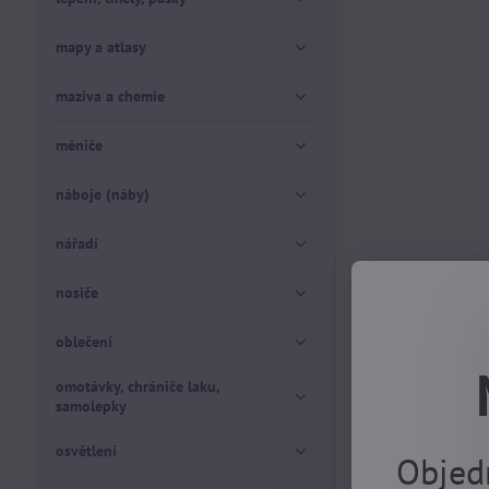
mapy a atlasy
maziva a chemie
měniče
náboje (náby)
nářadí
nosiče
oblečení
omotávky, chrániče laku,
samolepky
osvětlení
Objed