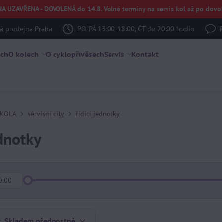
UZAVŘENA - DOVOLENÁ do 14.8. Volné termíny na servis kol až po dovol
 prodejna Praha
PO-PÁ 13:00-18:00, ČT do 20:00 hodin
ech
O kolech
O cyklopřívěsech
Servis
Kontakt
OKOLA
servisní díly
řídící jednotky
ednotky
:
Skladem přednostně