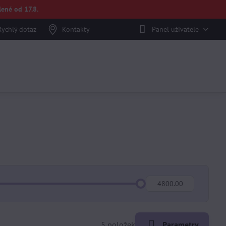
ené od 17.8.
Rychlý dotaz
Kontakty
Panel uživatele
Do:
5
položek
Parametry