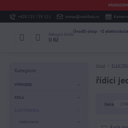
PROVOZOVNA 
+420 725 729 111
tomas@velofiala.cz
Kamenná
Úvod
E-shop
O elektrokol
Nákupní košík
0 Kč
Úvod
ELEKTR
Kategorie
řídící j
VÝPRODEJ
KOLA
Od:
Cena
ELEKTROKOLA
elektrokola
Řadit dle