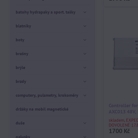
batohy hydrapaky a sport. tašky
blatníky
boty
brašny
brýle
brzdy
computery, pulsmetry, krokoměry
Controller f
držáky na mobil magnetické
AXC013 48V, 
skladem, EXPE
duše
DOVOLENÉ 17.8
1700 Kč
galusky