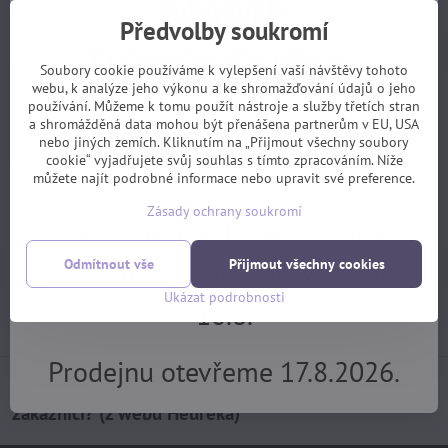
MÁME
sedlo Fizik Arione R3 Kium
Black/Black/White Large
Předvolby soukromí
140mm
DOVOLENOU.
skladem, EXPEDICE PO
Soubory cookie používáme k vylepšení vaší návštěvy tohoto
DOVOLENÉ 17.8.
webu, k analýze jeho výkonu a ke shromažďování údajů o jeho
2900 Kč
používání. Můžeme k tomu použít nástroje a služby třetích stran
Objednávky z e-shopu budeme
a shromážděná data mohou být přenášena partnerům v EU, USA
Koupit
nebo jiných zemích. Kliknutím na „Přijmout všechny soubory
cookie“ vyjadřujete svůj souhlas s tímto zpracováním. Níže
vyřizovat 17.8.
můžete najít podrobné informace nebo upravit své preference.
Potřebujete poradit?
Zásady ochrany soukromí
Servis pro předem objednané
+420 725 729 111
zákazníky bude v provozu od
Odmítnout vše
Přijmout všechny cookies
tomas​@velofiala​.cz
Ukázat podrobnosti
10.8.
Prodejnu otevřeme 17.8.2026.
Jak jsou s našimi službami spokojeni samotní
zákazníci? (z webu Heuréka)