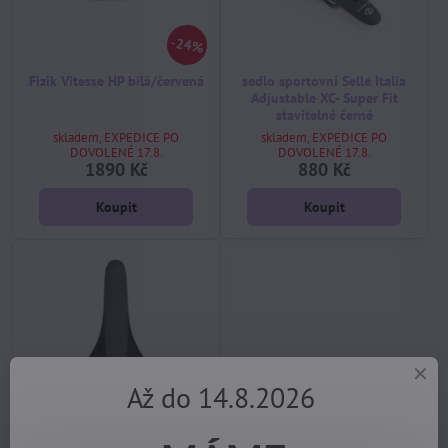
24%
Fizik Vitesse HP bílá/červená
sedlo sportovní Selle Italia
Adjustable XC- Super Fit
stavitelné černé
skladem, EXPEDICE PO
skladem, EXPEDICE PO
DOVOLENÉ 17.8.
DOVOLENÉ 17.8.
1890 Kč
880 Kč
Koupit
Koupit
Až do 14.8.2026
21%