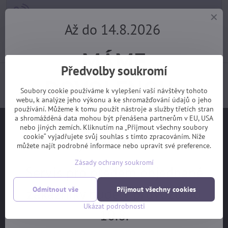
+420 725 729 111
Až do 14.8.2026
tomas​@velofiala​.cz
MÁME
Předvolby soukromí
Jak jsou s našimi službami spokojeni samotní
DOVOLENOU.
zákazníci? (z webu Heuréka)
Soubory cookie používáme k vylepšení vaší návštěvy tohoto
webu, k analýze jeho výkonu a ke shromažďování údajů o jeho
používání. Můžeme k tomu použít nástroje a služby třetích stran
Objednávky z e-shopu budeme
a shromážděná data mohou být přenášena partnerům v EU, USA
Užitečné odkazy
nebo jiných zemích. Kliknutím na „Přijmout všechny soubory
cookie“ vyjadřujete svůj souhlas s tímto zpracováním. Níže
vyřizovat 17.8.
můžete najít podrobné informace nebo upravit své preference.
Na hlavní stranu
Zásady ochrany soukromí
Jak vybrat kolo
Servis pro předem objednané
Ceník servisních prací
zákazníky bude v provozu od
Odmítnout vše
Přijmout všechny cookies
Garanční prohlídka
Ukázat podrobnosti
10.8.
OBCHODNÍ PODMÍNKY