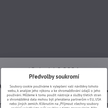
Až do 14.8.2026
Předvolby soukromí
MÁME DOVOLENOU
Soubory cookie používáme k vylepšení vaší návštěvy tohoto
webu, k analýze jeho výkonu a ke shromažďování údajů o jeho
používání. Můžeme k tomu použít nástroje a služby třetích stran
a shromážděná data mohou být přenášena partnerům v EU, USA
návky z e-shopu budeme vyřizovat
nebo jiných zemích. Kliknutím na „Přijmout všechny soubory