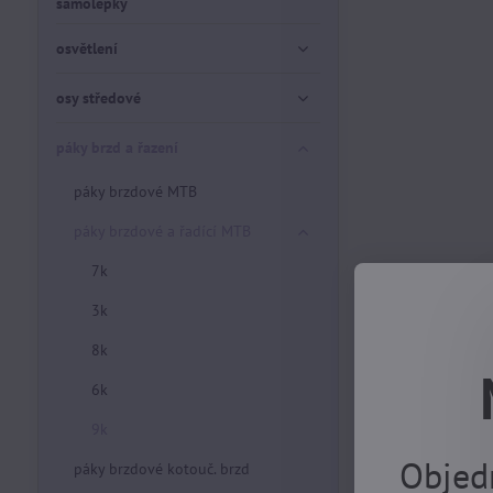
samolepky
osvětlení
osy středové
páky brzd a řazení
páky brzdové MTB
páky brzdové a řadící MTB
7k
3k
8k
6k
9k
Objed
páky brzdové kotouč. brzd