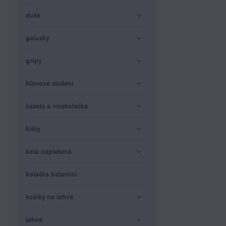
duše
galusky
gripy
hlavové složení
kazety a vícekolečka
kliky
kola napletená
kolečka balanční
košíky na lahve
láhve