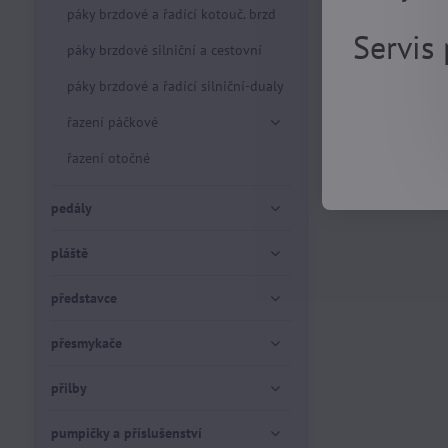
páky brzdové a řadící kotouč. brzd
Servis
páky brzdové silniční a cestovní
páky brzdové a řadící silniční-dualy
řazení páčkové
řazení otočné
pedály
pláště
představce
přesmykače
přilby
pumpičky a příslušenství