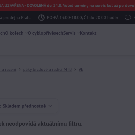
UZAVŘENA - DOVOLENÁ do 14.8. Volné termíny na servis kol až po dovol
 prodejna Praha
PO-PÁ 13:00-18:00, ČT do 20:00 hodin
ech
O kolech
O cyklopřívěsech
Servis
Kontakt
 a řazení
páky brzdové a řadící MTB
9k
:
Skladem přednostně