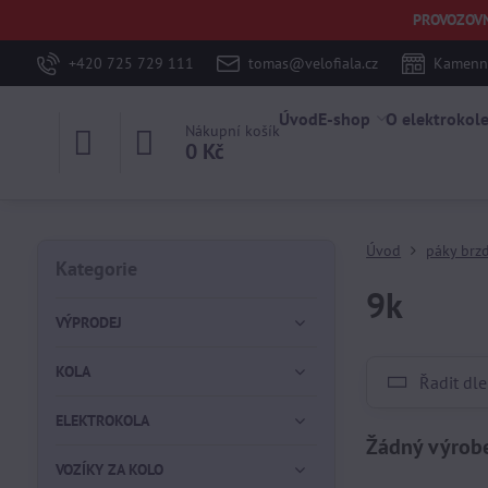
PROVOZOVNA 
+420 725 729 111
tomas@velofiala.cz
Kamenná
Úvod
E-shop
O elektrokol
Nákupní košík
0 Kč
Úvod
páky brzd
Kategorie
9k
VÝPRODEJ
KOLA
Řadit dle
ELEKTROKOLA
VOZÍKY ZA KOLO