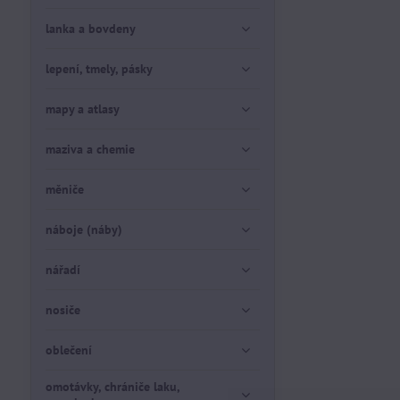
lanka a bovdeny
lepení, tmely, pásky
mapy a atlasy
maziva a chemie
měniče
náboje (náby)
nářadí
nosiče
oblečení
omotávky, chrániče laku,