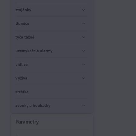
stojánky
tlumiče
tyče tažné
uzamykače a alarmy
vidlice
výživa
zrcátka
zvonky a houkačky
Parametry