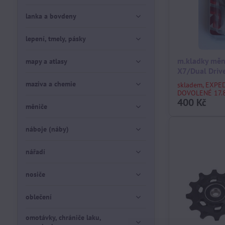
lanka a bovdeny
lepení, tmely, pásky
m.kladky měn
mapy a atlasy
X7/Dual Drive
maziva a chemie
skladem, EXPE
DOVOLENÉ 17.8
400 Kč
měniče
náboje (náby)
nářadí
nosiče
oblečení
omotávky, chrániče laku,