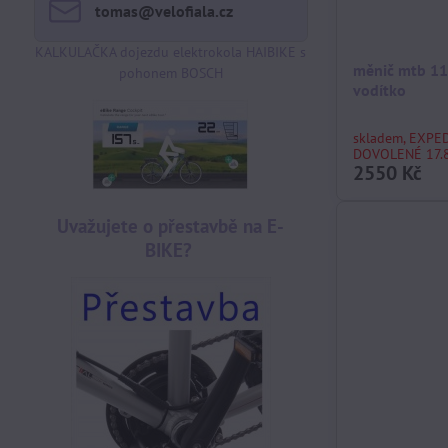
tomas​@velofiala​.cz
KALKULAČKA dojezdu elektrokola HAIBIKE s
měnič mtb 11
pohonem BOSCH
vodítko
skladem, EXPE
DOVOLENÉ 17.8
2550 Kč
Uvažujete o přestavbě na E-
BIKE?