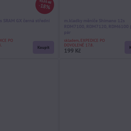
3125 Kč
18%
s SRAM GX černá střední
m.kladky měniče Shimano 12s
RDM7100, RDM7120, RDM6100 (
pár
DICE PO
skladem, EXPEDICE PO
.
DOVOLENÉ 17.8.
Koupit
199 Kč