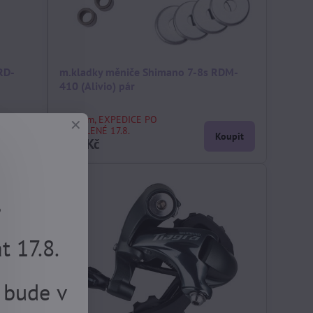
RD-
m.kladky měniče Shimano 7-8s RDM-
410 (Alivio) pár
skladem, EXPEDICE PO
DOVOLENÉ 17.8.
Koupit
Koupit
209 Kč
.
 17.8.
 bude v