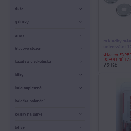
duše
galusky
gripy
m.kladky měn
univerzální 1
hlavové složení
skladem, EXPE
DOVOLENÉ 17.8
kazety a vícekolečka
79 Kč
kliky
kola napletená
kolečka balanční
košíky na lahve
láhve