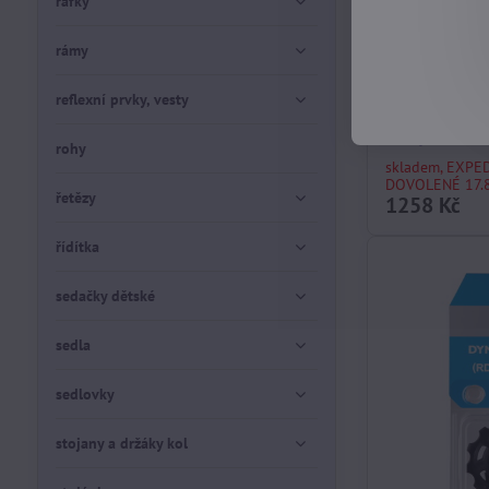
ráfky
rámy
reflexní prvky, vesty
měnič mtb 1
černý střední
rohy
skladem, EXPE
DOVOLENÉ 17.8
řetězy
1258 Kč
řídítka
sedačky dětské
sedla
sedlovky
stojany a držáky kol