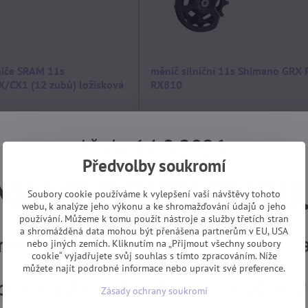
iče SRAM 11s
měnič silniční 11s Shimano GRX 
CX1 (12 zubů) ložisková
RX810
DICE PO
skladem, EXPEDICE PO
.
DOVOLENÉ 17.8.
Koupit
Až do 14.8.2026
2290 Kč
Předvolby soukromí
MÁME DOVOLENOU
Soubory cookie používáme k vylepšení vaší návštěvy tohoto
webu, k analýze jeho výkonu a ke shromažďování údajů o jeho
používání. Můžeme k tomu použít nástroje a služby třetích stran
a shromážděná data mohou být přenášena partnerům v EU, USA
návky z e-shopu budeme vyřizovat
nebo jiných zemích. Kliknutím na „Přijmout všechny soubory
cookie“ vyjadřujete svůj souhlas s tímto zpracováním. Níže
můžete najít podrobné informace nebo upravit své preference.
 pro předem objednané zákazníky
Zásady ochrany soukromí