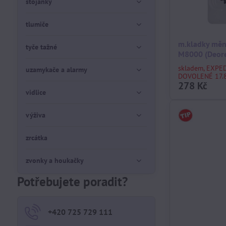
stojánky
tlumiče
m.kladky měn
tyče tažné
M8000 (Deore
skladem, EXPE
uzamykače a alarmy
DOVOLENÉ 17.8
278 Kč
vidlice
výživa
zrcátka
zvonky a houkačky
Potřebujete poradit?
+420 725 729 111