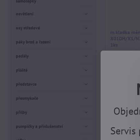
samolepky
osvětlení
osy středové
m.kladka měn
X01DH/X1/NX/
páky brzd a řazení
1ks
skladem, EXPE
pedály
DOVOLENÉ 17.8
460 Kč
pláště
představce
přesmykače
Objed
přilby
pumpičky a příslušenství
Servis