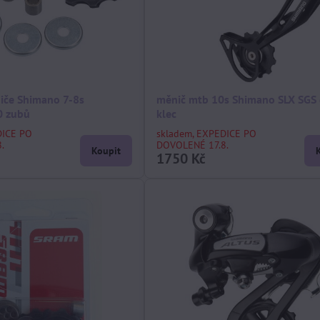
iče Shimano 7-8s
měnič mtb 10s Shimano SLX SGS
0 zubů
klec
DICE PO
skladem, EXPEDICE PO
.
DOVOLENÉ 17.8.
Koupit
1750 Kč