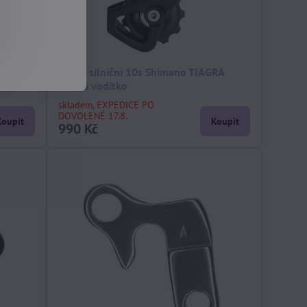
D-
měnič silniční 10s Shimano TIAGRA
krátké vodítko
skladem, EXPEDICE PO
DOVOLENÉ 17.8.
Koupit
Koupit
990 Kč