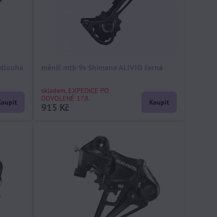
 dlouhá
měnič mtb 9s Shimano ALIVIO černá
skladem, EXPEDICE PO
DOVOLENÉ 17.8.
Koupit
Koupit
915 Kč