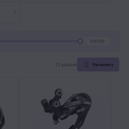
Do:
25
položek
Parametry