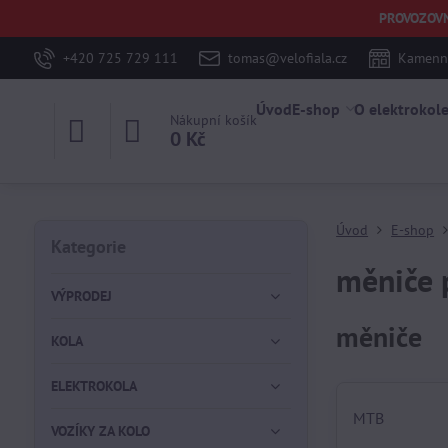
PROVOZOVNA 
+420 725 729 111
tomas@velofiala.cz
Kamenná
Úvod
E-shop
O elektrokol
Nákupní košík
0 Kč
Úvod
E-shop
Kategorie
měniče 
VÝPRODEJ
měniče
KOLA
ELEKTROKOLA
MTB
VOZÍKY ZA KOLO