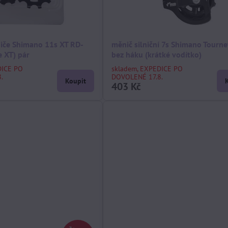
iče Shimano 11s XT RD-
měnič silniční 7s Shimano Tourn
 XT) pár
bez háku (krátké vodítko)
DICE PO
skladem, EXPEDICE PO
.
DOVOLENÉ 17.8.
Koupit
403 Kč