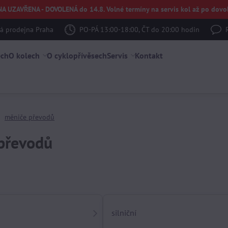
UZAVŘENA - DOVOLENÁ do 14.8. Volné termíny na servis kol až po dovol
 prodejna Praha
PO-PÁ 13:00-18:00, ČT do 20:00 hodin
ech
O kolech
O cyklopřívěsech
Servis
Kontakt
měniče převodů
převodů
silniční