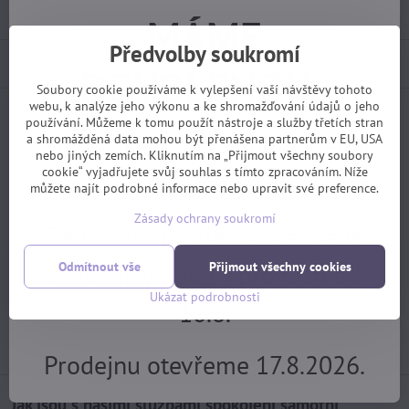
Výrobce:
SRAM
MÁME
Předvolby soukromí
Popis
DOVOLENOU.
Soubory cookie používáme k vylepšení vaší návštěvy tohoto
webu, k analýze jeho výkonu a ke shromažďování údajů o jeho
používání. Můžeme k tomu použít nástroje a služby třetích stran
Facebook
Twitter
Bluesky
Pinterest
Reddit
LinkedIn
WhatsApp
E-
Objednávky z e-shopu budeme
a shromážděná data mohou být přenášena partnerům v EU, USA
mail
nebo jiných zemích. Kliknutím na „Přijmout všechny soubory
cookie“ vyjadřujete svůj souhlas s tímto zpracováním. Níže
vyřizovat 17.8.
Předchozí produkt
Následující produkt
můžete najít podrobné informace nebo upravit své preference.
Zásady ochrany soukromí
Potřebujete poradit?
Servis pro předem objednané
zákazníky bude v provozu od
Odmítnout vše
Přijmout všechny cookies
+420 725 729 111
Ukázat podrobnosti
10.8.
tomas​@velofiala​.cz
Prodejnu otevřeme 17.8.2026.
Jak jsou s našimi službami spokojeni samotní