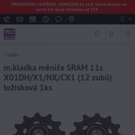
PROVOZOVNA UZAVŘENA - DOVOLENÁ do 14.8. Volné termíny na
servis kol až po dovolené od 17.8.
kladky
m.kladka měniče SRAM 11s
X01DH/X1/NX/CX1 (12 zubů)
ložisková 1ks