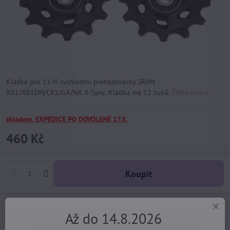
Kladka pro 11-ti rychlostní přehazovačky SRAM
X01/X01DH/CX1/GX/NX X-Sync. Kladka má 12 zubů.
Čtěte více
skladem, EXPEDICE PO DOVOLENÉ 17.8.
460 Kč
Koupit
Dotaz k produktu
Hlídací pes
Doručení
Až do 14.8.2026
Import kód:
1259