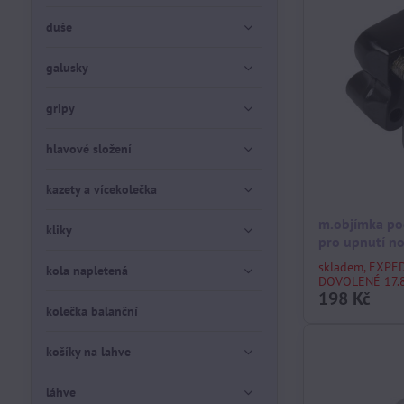
duše
galusky
gripy
hlavové složení
kazety a vícekolečka
m.objímka po
kliky
pro upnutí no
skladem, EXPE
kola napletená
DOVOLENÉ 17.8
198 Kč
kolečka balanční
košíky na lahve
láhve