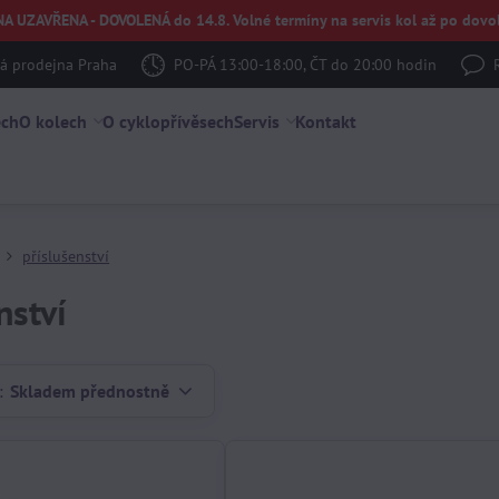
UZAVŘENA - DOVOLENÁ do 14.8. Volné termíny na servis kol až po dovol
 prodejna Praha
PO-PÁ 13:00-18:00, ČT do 20:00 hodin
ech
O kolech
O cyklopřívěsech
Servis
Kontakt
příslušenství
nství
:
Skladem přednostně