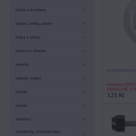
lanka a bovdeny
lepení, tmely, pásky
mapy a atlasy
maziva a chemie
měniče
m.objímka po
náboje (náby)
skladem, EXPE
DOVOLENÉ 17.8
nářadí
125 Kč
nosiče
oblečení
omotávky, chrániče laku,