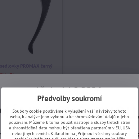
 sedlovky PROMAX černý
DICE PO
.
Koupit
Až do 14.8.2026
Předvolby soukromí
MÁME DOVOLENOU
Soubory cookie používáme k vylepšení vaší návštěvy tohoto
webu, k analýze jeho výkonu a ke shromažďování údajů o jeho
používání. Můžeme k tomu použít nástroje a služby třetích stran
a shromážděná data mohou být přenášena partnerům v EU, USA
návky z e-shopu budeme vyřizovat
nebo jiných zemích. Kliknutím na „Přijmout všechny soubory