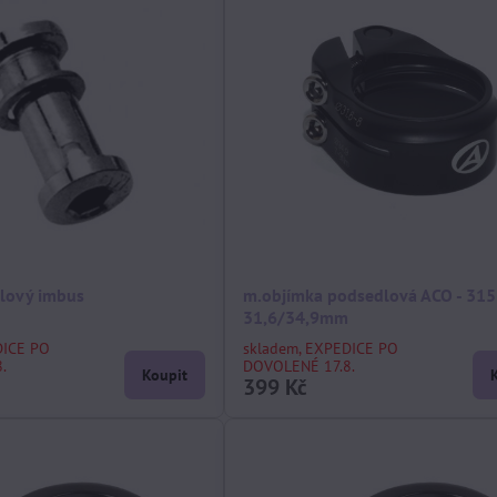
lový imbus
m.objímka podsedlová ACO - 315 
31,6/34,9mm
DICE PO
skladem, EXPEDICE PO
.
DOVOLENÉ 17.8.
Koupit
399 Kč