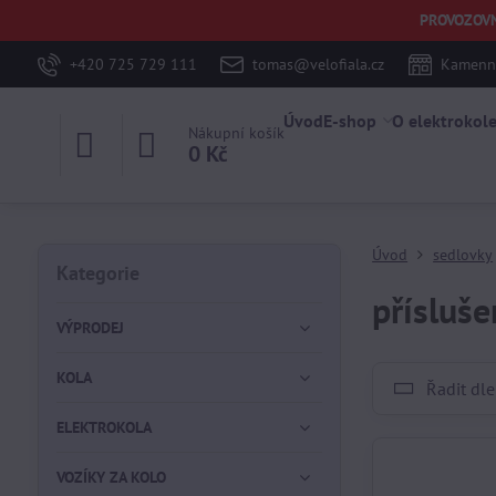
PROVOZOVNA 
+420 725 729 111
tomas@velofiala.cz
Kamenná
Úvod
E-shop
O elektrokol
Nákupní košík
0 Kč
Úvod
sedlovky
Kategorie
přísluše
VÝPRODEJ
KOLA
Řadit dle
ELEKTROKOLA
VOZÍKY ZA KOLO