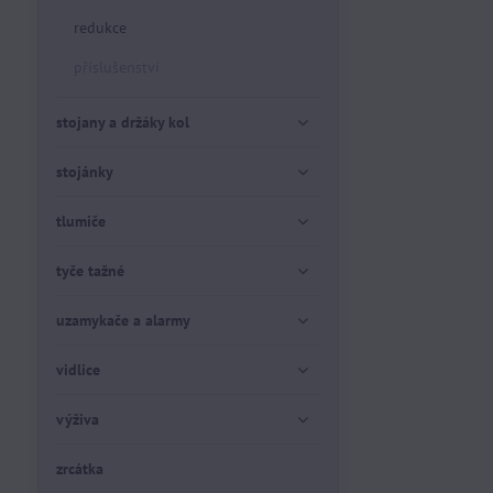
redukce
příslušenství
stojany a držáky kol
stojánky
tlumiče
tyče tažné
uzamykače a alarmy
vidlice
výživa
zrcátka