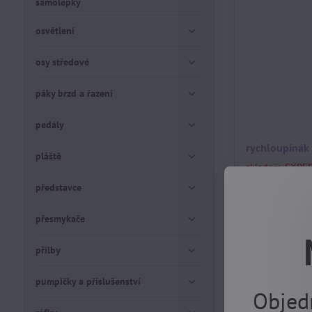
samolepky
osvětlení
osy středové
páky brzd a řazení
pedály
rychloupínák
pláště
skladem, EXPE
DOVOLENÉ 17.8
představce
79 Kč
přesmykače
přilby
pumpičky a příslušenství
Objed