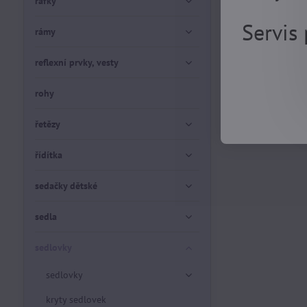
ráfky
Servis
rámy
reflexní prvky, vesty
rohy
řetězy
řídítka
sedačky dětské
sedla
sedlovky
sedlovky
kryty sedlovek