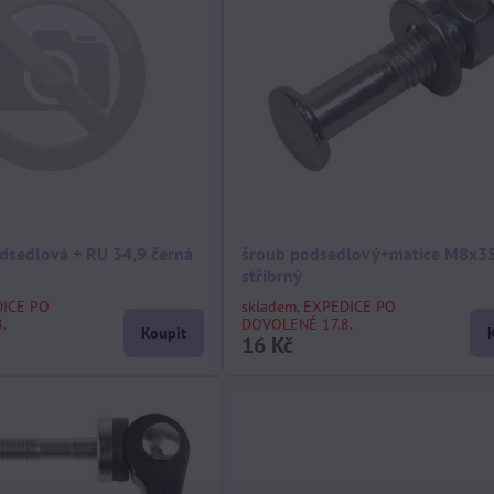
dsedlová + RU 34,9 černá
šroub podsedlový+matice M8x3
stříbrný
DICE PO
skladem, EXPEDICE PO
.
DOVOLENÉ 17.8.
Koupit
16 Kč