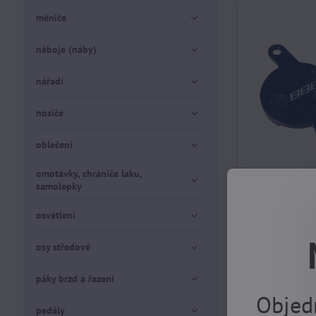
měniče
náboje (náby)
nářadí
nosiče
oblečení
omotávky, chrániče laku,
samolepky
osvětlení
brzdy - disc 
Clara
osy středové
skladem, EXPE
DOVOLENÉ 17.8
355 Kč
páky brzd a řazení
Objed
pedály