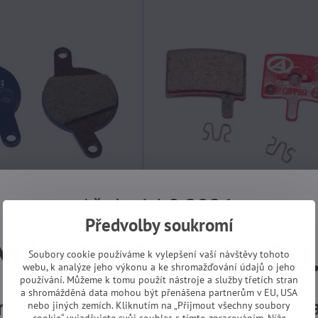
Až do 14.8.2026
destičky BBB-31 Magura
brzdy - disc destičky ABS 45 Haye
Předvolby soukromí
Stroker Trail
MÁME DOVOLENOU
DICE PO
skladem, EXPEDICE PO
Soubory cookie používáme k vylepšení vaší návštěvy tohoto
.
DOVOLENÉ 17.8.
webu, k analýze jeho výkonu a ke shromažďování údajů o jeho
Koupit
299 Kč
používání. Můžeme k tomu použít nástroje a služby třetích stran
a shromážděná data mohou být přenášena partnerům v EU, USA
návky z e-shopu budeme vyřizovat
nebo jiných zemích. Kliknutím na „Přijmout všechny soubory