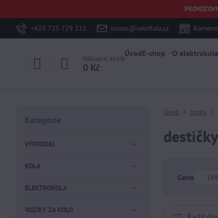
PROVOZOVNA 
+420 725 729 111
tomas@velofiala.cz
Kamenná
Úvod
E-shop
O elektrokol
Nákupní košík
0 Kč
Úvod
brzdy
Kategorie
destičk
VÝPRODEJ
KOLA
Od:
Cena
ELEKTROKOLA
VOZÍKY ZA KOLO
Řadit dle