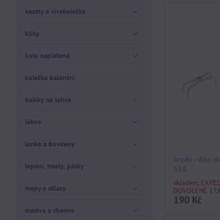
kazety a vícekolečka
kliky
kola napletená
kolečka balanční
košíky na lahve
láhve
lanka a bovdeny
brzdy - disc 
lepení, tmely, pásky
555
skladem, EXPE
mapy a atlasy
DOVOLENÉ 17.8
190 Kč
maziva a chemie