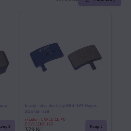
mula
brzdy - disc destičky BBB-491 Hayes
Stroker Trail
skladem, EXPEDICE PO
DOVOLENÉ 17.8.
Koupit
Koupit
379 Kč