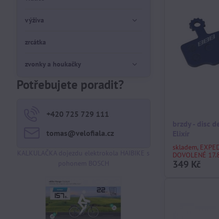
výživa
zrcátka
zvonky a houkačky
Potřebujete poradit?
+420 725 729 111
brzdy - disc 
tomas​@velofiala​.cz
Elixír
skladem, EXPE
KALKULAČKA dojezdu elektrokola HAIBIKE s
DOVOLENÉ 17.8
349 Kč
pohonem BOSCH