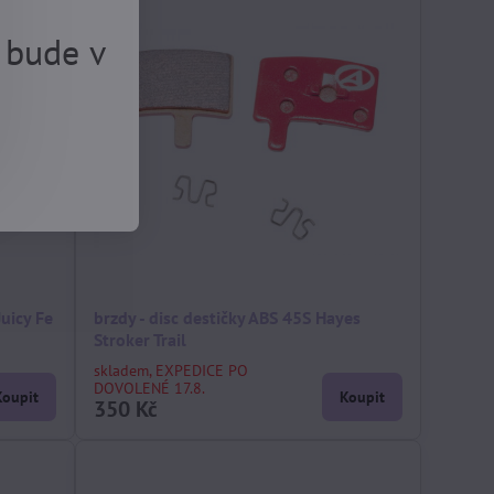
 bude v
Juicy Fe
brzdy - disc destičky ABS 45S Hayes
Stroker Trail
skladem, EXPEDICE PO
DOVOLENÉ 17.8.
Koupit
Koupit
350 Kč