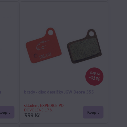
577 Kč
41%
s
brzdy - disc destičky JGW Deore 555
skladem, EXPEDICE PO
DOVOLENÉ 17.8.
Koupit
Koupit
339 Kč