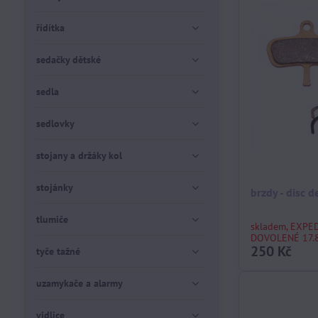
řídítka
sedačky dětské
sedla
sedlovky
stojany a držáky kol
stojánky
brzdy - disc 
tlumiče
skladem, EXPE
DOVOLENÉ 17.8
250 Kč
tyče tažné
uzamykače a alarmy
vidlice