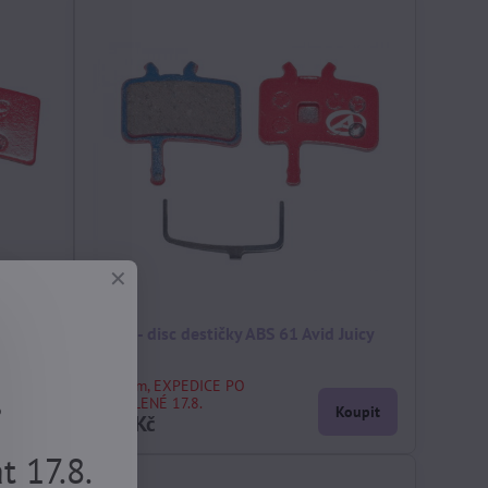
s
brzdy - disc destičky ABS 61 Avid Juicy
.
skladem, EXPEDICE PO
DOVOLENÉ 17.8.
Koupit
Koupit
299 Kč
 17.8.