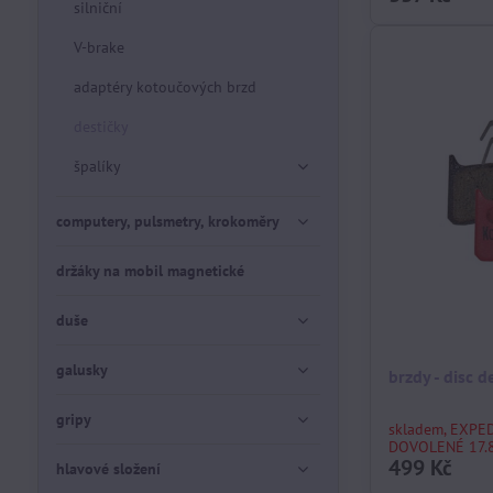
silniční
V-brake
adaptéry kotoučových brzd
destičky
špalíky
computery, pulsmetry, krokoměry
držáky na mobil magnetické
duše
galusky
brzdy - disc 
gripy
skladem, EXPE
DOVOLENÉ 17.8
499 Kč
hlavové složení