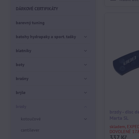
DÁRKOVÉ CERTIFIKÁTY
barevný tuning
batohy hydrapaky a sport. tašky
blatníky
boty
brašny
brýle
brzdy
brzdy - disc 
Marta SL
kotoučové
skladem, EXPE
cantilever
DOVOLENÉ 17.8
337 Kč