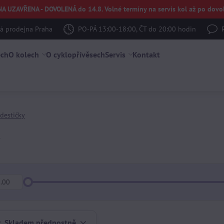
UZAVŘENA - DOVOLENÁ do 14.8. Volné termíny na servis kol až po dovol
 prodejna Praha
PO-PÁ 13:00-18:00, ČT do 20:00 hodin
ech
O kolech
O cyklopřívěsech
Servis
Kontakt
destičky
y
:
Skladem přednostně