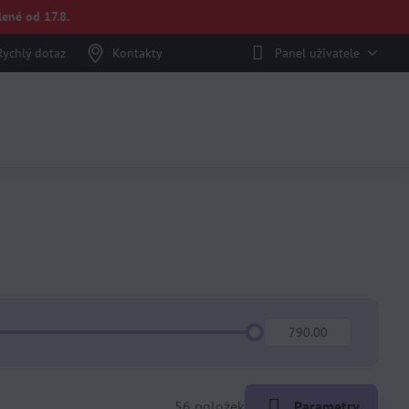
ené od 17.8.
Rychlý dotaz
Kontakty
Panel uživatele
Do:
56
položek
Parametry