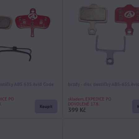
destičky ABS 63S Avid Code
brzdy - disc destičky ABS-65S Avid
DICE PO
skladem, EXPEDICE PO
.
DOVOLENÉ 17.8.
Koupit
399 Kč