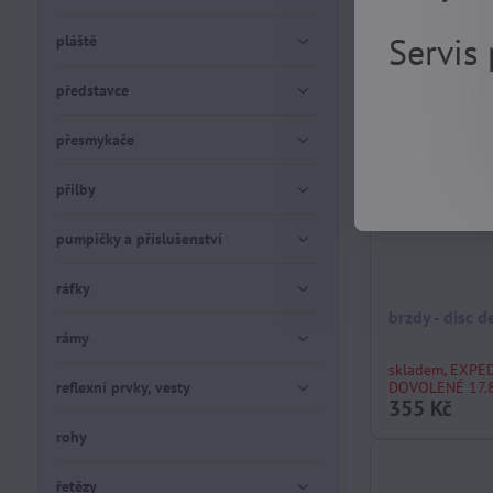
Servis
pláště
představce
přesmykače
přilby
pumpičky a příslušenství
ráfky
brzdy - disc 
rámy
skladem, EXPE
reflexní prvky, vesty
DOVOLENÉ 17.8
355 Kč
rohy
řetězy