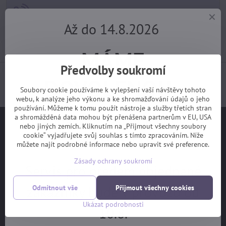
+420 725 729 111
Až do 14.8.2026
tomas​@velofiala​.cz
MÁME
Předvolby soukromí
Jak jsou s našimi službami spokojeni samotní
DOVOLENOU.
zákazníci? (z webu Heuréka)
Soubory cookie používáme k vylepšení vaší návštěvy tohoto
webu, k analýze jeho výkonu a ke shromažďování údajů o jeho
používání. Můžeme k tomu použít nástroje a služby třetích stran
Objednávky z e-shopu budeme
a shromážděná data mohou být přenášena partnerům v EU, USA
Užitečné odkazy
nebo jiných zemích. Kliknutím na „Přijmout všechny soubory
cookie“ vyjadřujete svůj souhlas s tímto zpracováním. Níže
vyřizovat 17.8.
můžete najít podrobné informace nebo upravit své preference.
Na hlavní stranu
Zásady ochrany soukromí
Jak vybrat kolo
Servis pro předem objednané
Ceník servisních prací
zákazníky bude v provozu od
Odmítnout vše
Přijmout všechny cookies
Garanční prohlídka
Ukázat podrobnosti
10.8.
OBCHODNÍ PODMÍNKY