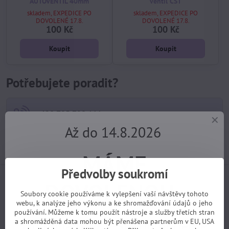
AUTOVENTIL 40mm
ventil CST
skladem, EXPEDICE PO
skladem, EXPEDICE PO
DOVOLENÉ 17.8.
DOVOLENÉ 17.8.
100 Kč
100 Kč
Koupit
Koupit
Potřebujete poradit?
+420 725 729 111
Až do 14.8.2026
tomas​@velofiala​.cz
MÁME
Předvolby soukromí
Jak jsou s našimi službami spokojeni samotní
DOVOLENOU.
zákazníci? (z webu Heuréka)
Soubory cookie používáme k vylepšení vaší návštěvy tohoto
webu, k analýze jeho výkonu a ke shromažďování údajů o jeho
používání. Můžeme k tomu použít nástroje a služby třetích stran
Objednávky z e-shopu budeme
a shromážděná data mohou být přenášena partnerům v EU, USA