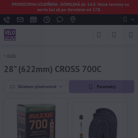
PROVOZOVNA UZAVŘENA - DOVOLENÁ do 14.8. Volné termíny na
servis kol až po dovolené od 17.8.
duše
28" (622mm) CROSS 700C
Skladem přednostně
Parametry