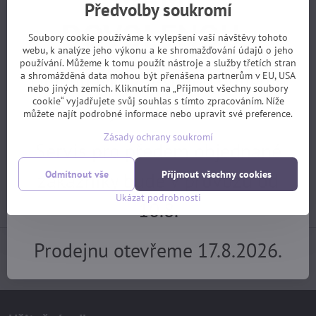
6,5 mm fialová
Předvolby soukromí
skladem, EXPEDICE PO
skladem, EXPEDICE PO
DOVOLENOU.
DOVOLENÉ 17.8.
DOVOLENÉ 17.8.
Soubory cookie používáme k vylepšení vaší návštěvy tohoto
479 Kč
570 Kč
webu, k analýze jeho výkonu a ke shromažďování údajů o jeho
používání. Můžeme k tomu použít nástroje a služby třetích stran
Koupit
Koupit
Objednávky z e-shopu budeme
a shromážděná data mohou být přenášena partnerům v EU, USA
nebo jiných zemích. Kliknutím na „Přijmout všechny soubory
cookie“ vyjadřujete svůj souhlas s tímto zpracováním. Níže
vyřizovat 17.8.
Potřebujete poradit?
můžete najít podrobné informace nebo upravit své preference.
Zásady ochrany soukromí
Servis pro předem objednané
+420 725 729 111
zákazníky bude v provozu od
Odmítnout vše
Přijmout všechny cookies
tomas​@velofiala​.cz
Ukázat podrobnosti
10.8.
Prodejnu otevřeme 17.8.2026.
Jak jsou s našimi službami spokojeni samotní
zákazníci? (z webu Heuréka)