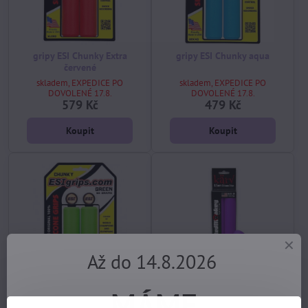
gripy ESI Chunky Extra
gripy ESI Chunky aqua
červené
skladem, EXPEDICE PO
skladem, EXPEDICE PO
DOVOLENÉ 17.8.
DOVOLENÉ 17.8.
579 Kč
479 Kč
Koupit
Koupit
Až do 14.8.2026
MÁME
gripy ESI Chunky zelené
gripy REDMONKEY Karv(Xt)