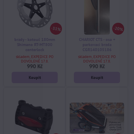
31%
20%
brzdy - kotouč 180mm
CHARIOT CTS - osa +
Shimano RT-MT800
parkovací brzda
centerlock
CGR140105186
skladem, EXPEDICE PO
skladem, EXPEDICE PO
DOVOLENÉ 17.8.
DOVOLENÉ 17.8.
990 Kč
990 Kč
Koupit
Koupit