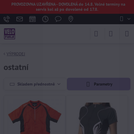
PROVOZOVNA UZAVŘENA - DOVOLENÁ do 14.8. Volné termíny na
servis kol až po dovolené od 17.8.
VÝPRODEJ
ostatní
Skladem přednostně
Parametry