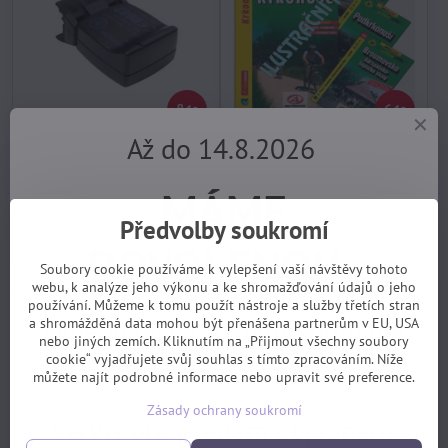
84%
64%
Až do 14.8.2026
VDO bezdrát.sada pro
mapa cyklo Plzeňsko jih,132
snímání kadence DS
skladem, EXPEDICE PO
skladem, EXPEDICE PO
MÁME
DOVOLENÉ 17.8.
DOVOLENÉ 17.8.
90 Kč
33 Kč
Předvolby soukromí
DOVOLENOU.
Koupit
Koupit
Soubory cookie používáme k vylepšení vaší návštěvy tohoto
webu, k analýze jeho výkonu a ke shromažďování údajů o jeho
používání. Můžeme k tomu použít nástroje a služby třetích stran
Objednávky z e-shopu budeme
a shromážděná data mohou být přenášena partnerům v EU, USA
nebo jiných zemích. Kliknutím na „Přijmout všechny soubory
cookie“ vyjadřujete svůj souhlas s tímto zpracováním. Níže
vyřizovat 17.8.
můžete najít podrobné informace nebo upravit své preference.
Zásady ochrany soukromí
Servis pro předem objednané