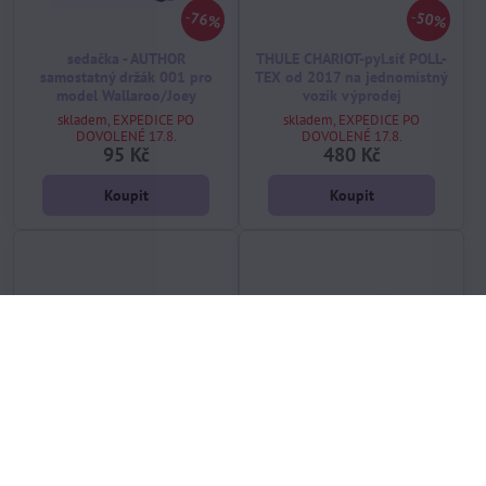
76%
50%
sedačka - AUTHOR
THULE CHARIOT-pyl.síť POLL-
samostatný držák 001 pro
TEX od 2017 na jednomístný
model Wallaroo/Joey
vozík výprodej
skladem, EXPEDICE PO
skladem, EXPEDICE PO
DOVOLENÉ 17.8.
DOVOLENÉ 17.8.
95 Kč
480 Kč
Koupit
Koupit
27%
43%
brýle XLC dětské sluneční
sedlo turistické XLC All
"Maui" modré, zrcadlová skla
Season 260x200mm černé