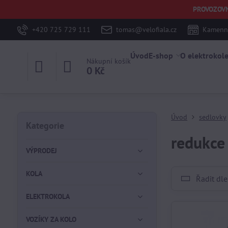
PROVOZOVNA 
+420 725 729 111
tomas@velofiala.cz
Kamenná
Úvod
E-shop
O elektrokol
Nákupní košík
0 Kč
Úvod
sedlovky
Kategorie
redukce
VÝPRODEJ
KOLA
Řadit dle
ELEKTROKOLA
VOZÍKY ZA KOLO