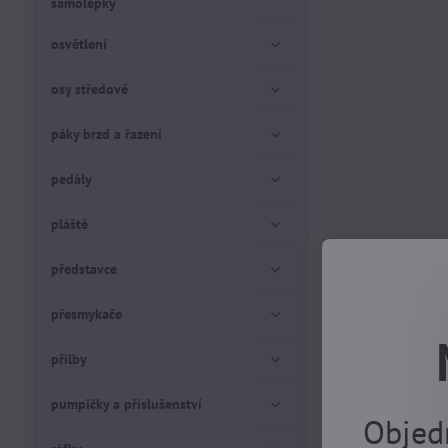
samolepky
osvětlení
osy středové
páky brzd a řazení
pedály
pláště
představce
přesmykače
přilby
pumpičky a příslušenství
Objed