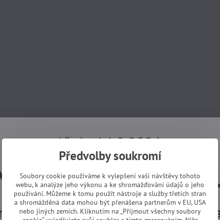
Až do 14.8.2026
Předvolby soukromí
MÁME DOVOLENOU
Soubory cookie používáme k vylepšení vaší návštěvy tohoto
webu, k analýze jeho výkonu a ke shromažďování údajů o jeho
používání. Můžeme k tomu použít nástroje a služby třetích stran
a shromážděná data mohou být přenášena partnerům v EU, USA
návky z e-shopu budeme vyřizovat
nebo jiných zemích. Kliknutím na „Přijmout všechny soubory