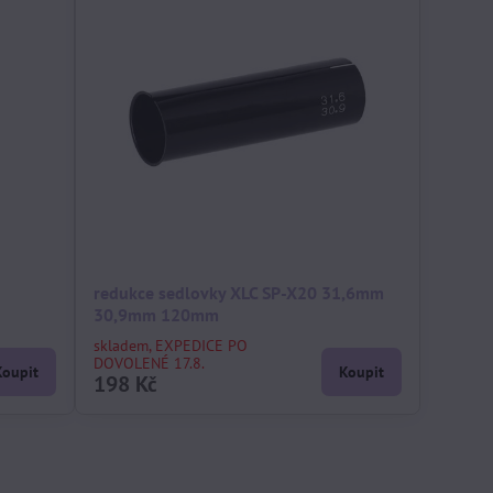
redukce sedlovky XLC SP-X20 31,6mm
30,9mm 120mm
skladem, EXPEDICE PO
DOVOLENÉ 17.8.
Koupit
Koupit
198 Kč