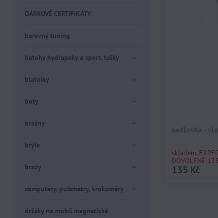
DÁRKOVÉ CERTIFIKÁTY
barevný tuning
batohy hydrapaky a sport. tašky
blatníky
boty
brašny
sedlovka - v
brýle
skladem, EXPE
DOVOLENÉ 17.8
brzdy
135 Kč
computery, pulsmetry, krokoměry
držáky na mobil magnetické