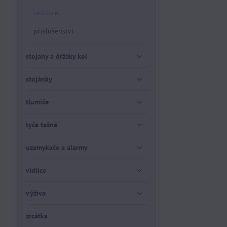
redukce
příslušenství
stojany a držáky kol
stojánky
tlumiče
tyče tažné
uzamykače a alarmy
vidlice
výživa
zrcátka