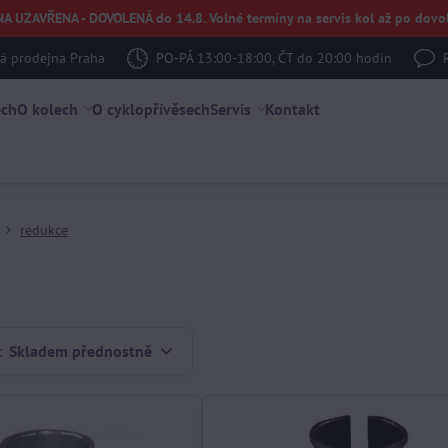
UZAVŘENA - DOVOLENÁ do 14.8. Volné termíny na servis kol až po dovol
 prodejna Praha
PO-PÁ 13:00-18:00, ČT do 20:00 hodin
ech
O kolech
O cyklopřívěsech
Servis
Kontakt
redukce
:
Skladem přednostně