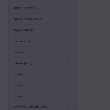
lanka a bovdeny
lepení, tmely, pásky
mapy a atlasy
maziva a chemie
měniče
náboje (náby)
nářadí
nosiče
oblečení
omotávky, chrániče laku,