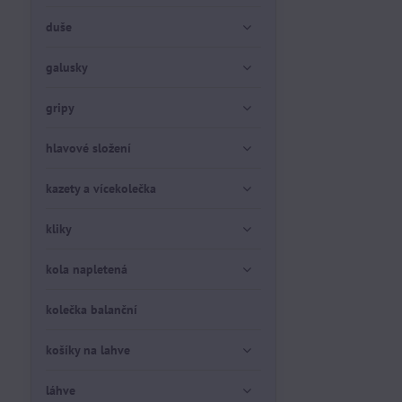
duše
galusky
gripy
hlavové složení
kazety a vícekolečka
kliky
kola napletená
kolečka balanční
košíky na lahve
láhve