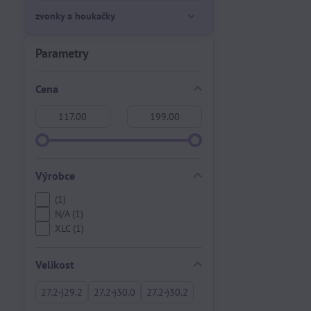
zvonky a houkačky
Parametry
Cena
Od:
Do:
Výrobce
(1)
N/A (1)
XLC (1)
Velikost
27.2-)29.2
27.2-)30.0
27.2-)30.2