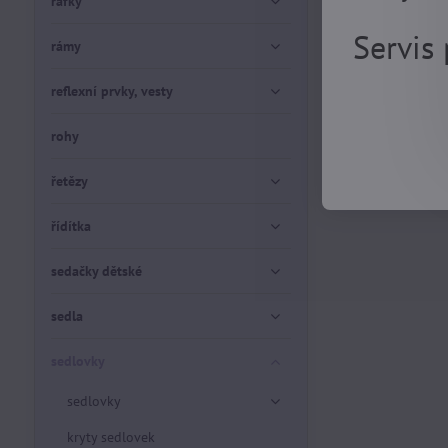
ráfky
Servis
rámy
reflexní prvky, vesty
rohy
řetězy
řídítka
sedačky dětské
sedla
sedlovky
sedlovky
kryty sedlovek