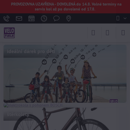
PROVOZOVNA UZAVŘENA - DOVOLENÁ do 14.8. Volné termíny na
servis kol až po dovolené od 17.8.
ideální dárek pro děti
elektrokola s pohonem BOSCH
štěrkolety