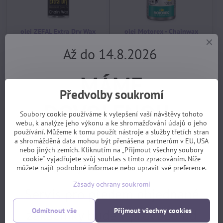
olej ZEFAL Extra Dry Wax
olej Motorex - Chainwax
10ml vosk na řetěz
100ml vosk na řetěz
Až do 14.8.2026
skladem, EXPEDICE PO
skladem, EXPEDICE PO
DOVOLENÉ 17.8.
DOVOLENÉ 17.8.
59 Kč
229 Kč
MÁME
Koupit
Koupit
Předvolby soukromí
DOVOLENOU.
Soubory cookie používáme k vylepšení vaší návštěvy tohoto
webu, k analýze jeho výkonu a ke shromažďování údajů o jeho
používání. Můžeme k tomu použít nástroje a služby třetích stran
Objednávky z e-shopu budeme
a shromážděná data mohou být přenášena partnerům v EU, USA
nebo jiných zemích. Kliknutím na „Přijmout všechny soubory
cookie“ vyjadřujete svůj souhlas s tímto zpracováním. Níže
vyřizovat 17.8.
můžete najít podrobné informace nebo upravit své preference.
Zásady ochrany soukromí
Servis pro předem objednané
plášť 622 (28") Schwalbe
plášť 622 (28") MAXXIS
zákazníky bude v provozu od
Odmítnout vše
Přijmout všechny cookies
Road Cruiser Ref. 28x1,6" 42-
Rambler drát 700x45