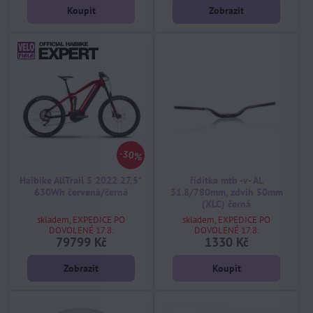
Koupit
Zobrazit
30%
Haibike AllTrail 5 2022 27,5"
řidítka mtb -v- AL
630Wh červená/černá
31.8/780mm, zdvih 50mm
(XLC) černá
skladem, EXPEDICE PO
skladem, EXPEDICE PO
DOVOLENÉ 17.8.
DOVOLENÉ 17.8.
79799 Kč
1330 Kč
Zobrazit
Koupit