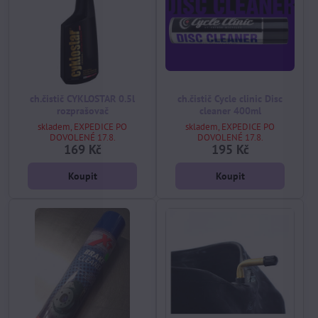
ch.čistič CYKLOSTAR 0.5l
ch.čistič Cycle clinic Disc
rozprašovač
cleaner 400ml
skladem, EXPEDICE PO
skladem, EXPEDICE PO
DOVOLENÉ 17.8.
DOVOLENÉ 17.8.
169 Kč
195 Kč
Koupit
Koupit