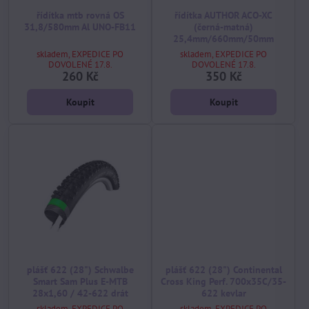
řídítka mtb rovná OS
řídítka AUTHOR ACO-XC
31,8/580mm Al UNO-FB11
(černá-matná)
25,4mm/660mm/50mm
skladem, EXPEDICE PO
skladem, EXPEDICE PO
DOVOLENÉ 17.8.
DOVOLENÉ 17.8.
260 Kč
350 Kč
Koupit
Koupit
plášť 622 (28") Schwalbe
plášť 622 (28") Continental
Smart Sam Plus E-MTB
Cross King Perf. 700x35C/35-
28x1,60 / 42-622 drát
622 kevlar
skladem, EXPEDICE PO
skladem, EXPEDICE PO