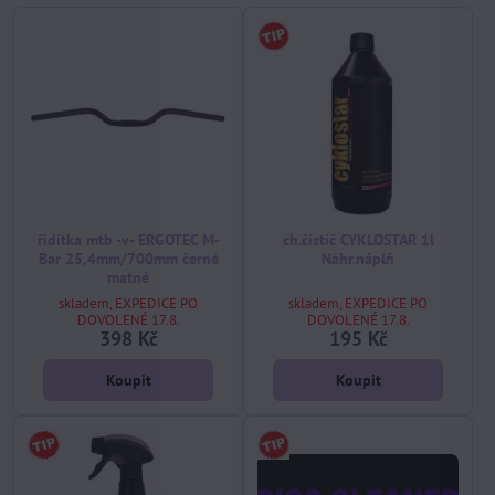
řidítka mtb -v- ERGOTEC M-
ch.čistič CYKLOSTAR 1l
Bar 25,4mm/700mm černé
Náhr.náplň
matné
skladem, EXPEDICE PO
skladem, EXPEDICE PO
DOVOLENÉ 17.8.
DOVOLENÉ 17.8.
398 Kč
195 Kč
Koupit
Koupit