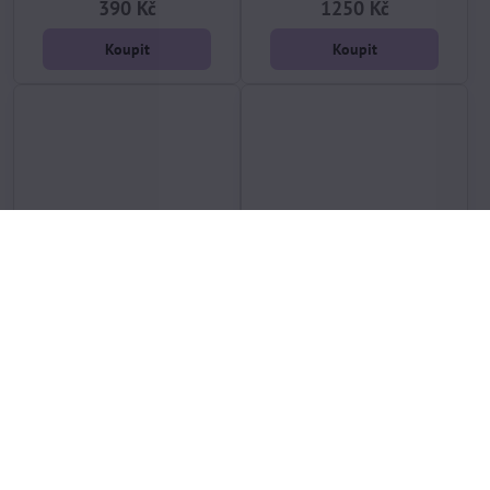
390 Kč
1250 Kč
Koupit
Koupit
plášť 622 (28") SCHWALBE
plášť 622 (28") Continental
Smart Sam Performance Line
Terra Trail ShieldWall SL TR
1,6"/42-622 reflex
700x45 kevlar
skladem, EXPEDICE PO
skladem, EXPEDICE PO
DOVOLENÉ 17.8.
DOVOLENÉ 17.8.
736 Kč
790 Kč
Koupit
Koupit