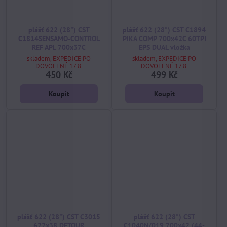
plášť 622 (28") CST
plášť 622 (28") CST C1894
C1814SENSAMO-CONTROL
PIKA COMP 700x42C 60TPI
REF APL 700x37C
EPS DUAL vložka
skladem, EXPEDICE PO
skladem, EXPEDICE PO
DOVOLENÉ 17.8.
DOVOLENÉ 17.8.
450 Kč
499 Kč
Koupit
Koupit
plášť 622 (28") CST C3015
plášť 622 (28") CST
622x38 DETOUR
C1040N/019 700x42 (44-