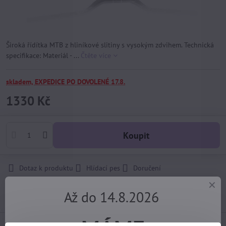
Široká řídítka MTB z hliníkové slitiny s vysokým zdvihem. Technická
specifikace: Materiál - ...
Čtěte více
skladem, EXPEDICE PO DOVOLENÉ 17.8.
1330 Kč
Koupit
Dotaz k produktu
Hlídací pes
Doručení
Import kód:
2049
Až do 14.8.2026
Výrobce:
XLC