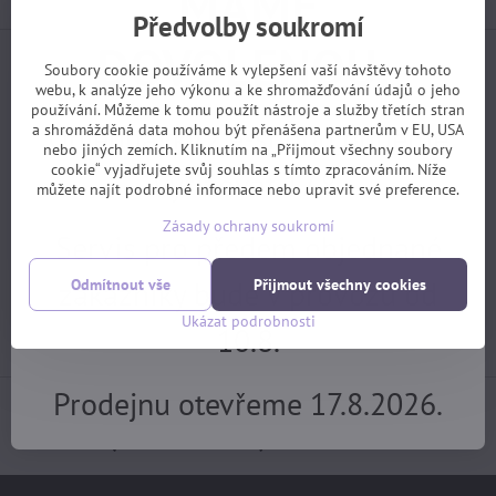
MÁME
Popis
Předvolby soukromí
DOVOLENOU.
Soubory cookie používáme k vylepšení vaší návštěvy tohoto
Facebook
Twitter
Bluesky
Pinterest
Reddit
LinkedIn
WhatsApp
E-
webu, k analýze jeho výkonu a ke shromažďování údajů o jeho
mail
používání. Můžeme k tomu použít nástroje a služby třetích stran
Objednávky z e-shopu budeme
a shromážděná data mohou být přenášena partnerům v EU, USA
Následující produkt
nebo jiných zemích. Kliknutím na „Přijmout všechny soubory
cookie“ vyjadřujete svůj souhlas s tímto zpracováním. Níže
vyřizovat 17.8.
můžete najít podrobné informace nebo upravit své preference.
Potřebujete poradit?
Zásady ochrany soukromí
Servis pro předem objednané
+420 725 729 111
zákazníky bude v provozu od
Odmítnout vše
Přijmout všechny cookies
tomas​@velofiala​.cz
Ukázat podrobnosti
10.8.
Prodejnu otevřeme 17.8.2026.
Jak jsou s našimi službami spokojeni samotní
zákazníci? (z webu Heuréka)