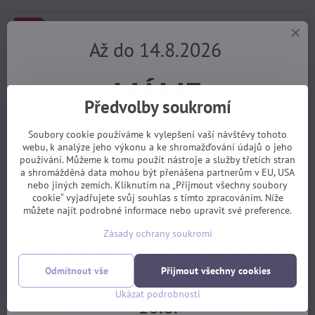
-27%
Až do 14.8.2026
MÁME
Předvolby soukromí
DOVOLENOU.
adaptér Fidlock láhve (Haibike ModularRail systém)
Soubory cookie používáme k vylepšení vaší návštěvy tohoto
Magnetický adaptér Fidlock-MRS určený pro upevnění na rám elektrokola
webu, k analýze jeho výkonu a ke shromažďování údajů o jeho
Haibike, umožňuje snadné ...
používání. Můžeme k tomu použít nástroje a služby třetích stran
Dostupnost:
skladem, EXPEDICE PO DOVOLENÉ 17.8.
Objednávky z e-shopu budeme
a shromážděná data mohou být přenášena partnerům v EU, USA
540 Kč
Sleva 150 Kč
nebo jiných zemích. Kliknutím na „Přijmout všechny soubory
Koupit
390 Kč
cookie“ vyjadřujete svůj souhlas s tímto zpracováním. Níže
vyřizovat 17.8.
můžete najít podrobné informace nebo upravit své preference.
-16%
Zásady ochrany soukromí
Servis pro předem objednané
zákazníky bude v provozu od
Odmítnout vše
Přijmout všechny cookies
Ukázat podrobnosti
10.8.
brašna na nářadí ve tvaru láhve FidLock protikusem BA-S112