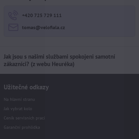
+420 725 729 111
tomas​@velofiala​.cz
Jak jsou s našimi službami spokojeni samotní
zákazníci? (z webu Heuréka)
Užitečné odkazy
Na hlavní stranu
Jak vybrat kolo
Ceník servisních prací
Garanční prohlídka