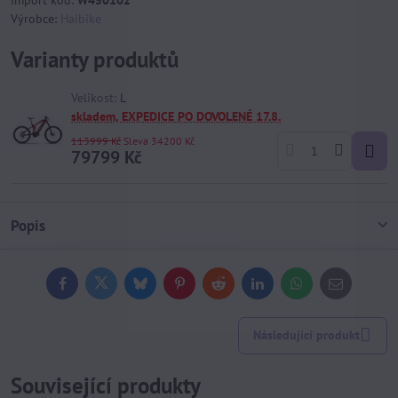
Import kód:
W450102
Výrobce:
Haibike
Varianty produktů
Velikost:
L
skladem, EXPEDICE PO DOVOLENÉ 17.8.
113999 Kč
Sleva
34200 Kč
79799 Kč
Popis
Facebook
Twitter
Bluesky
Pinterest
Reddit
LinkedIn
WhatsApp
E-
mail
Následující produkt
Související produkty