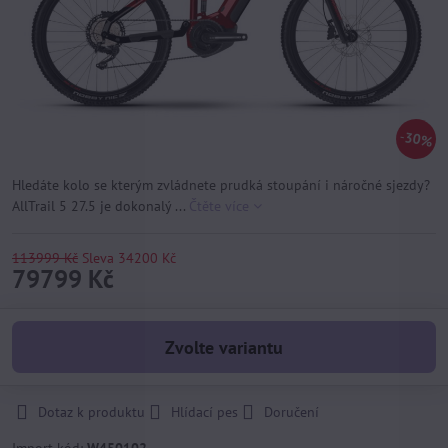
30%
Hledáte kolo se kterým zvládnete prudká stoupání i náročné sjezdy?
AllTrail 5 27.5 je dokonalý ...
Čtěte více
113999 Kč
Sleva
34200 Kč
79799 Kč
Zvolte variantu
Dotaz k produktu
Hlídací pes
Doručení