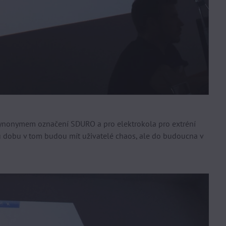
ynonymem označení SDURO a pro elektrokola pro extréní
u dobu v tom budou mít uživatelé chaos, ale do budoucna v