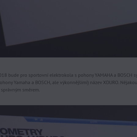
018 bude pro sportovní elektrokola s pohony YAMAHA a BOSCH s
s pohony Yamaha a BOSCH, ale výkonnějšími) název XDURO. Nějako
k správným směrem.