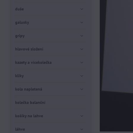
duše
galusky
gripy
hlavové složení
kazety a vícekolečka
kliky
kola napletená
kolečka balanční
košíky na lahve
láhve