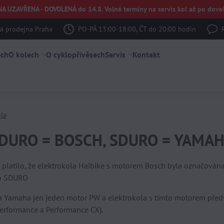
UZAVŘENA - DOVOLENÁ do 14.8. Volné termíny na servis kol až po dovol
 prodejna Praha
PO-PÁ 13:00-18:00, ČT do 20:00 hodin
ech
O kolech
O cyklopřívěsech
Servis
Kontakt
ola
DURO = BOSCH, SDURO = YAMAHA -
 platilo, že elektrokola Haibike s motorem Bosch byla označová
ko SDURO
 Yamaha jen jeden motor PW a elektrokola s tímto motorem představ
Performance a Performance CX).