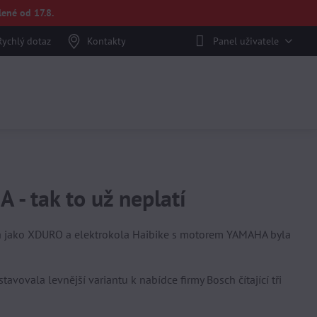
ené od 17.8.
Rychlý dotaz
Kontakty
Panel uživatele
 tak to už neplatí
na jako XDURO a elektrokola Haibike s motorem YAMAHA byla
ovala levnější variantu k nabídce firmy Bosch čítající tři