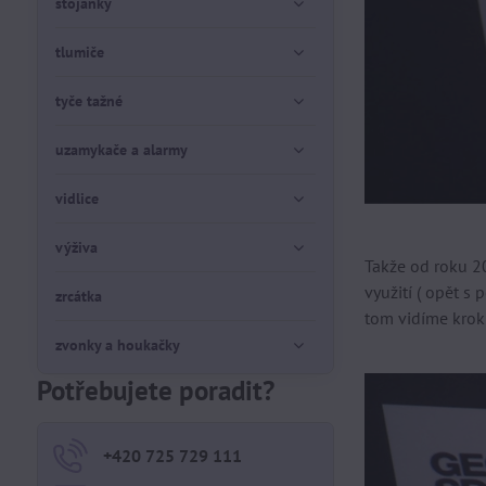
stojánky
tlumiče
tyče tažné
uzamykače a alarmy
vidlice
výživa
Takže od roku 2
využití ( opět 
zrcátka
tom vidíme kro
zvonky a houkačky
Potřebujete poradit?
+420 725 729 111