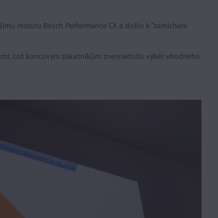
jšímu motoru Bosch Performance CX a došlo k "zamíchání
ostmi, což koncovým zákazníkům znesnadnilo výběr vhodného