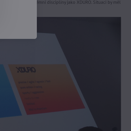
ektrokola pro extrémní disciplíny jako XDURO. Situaci by měl