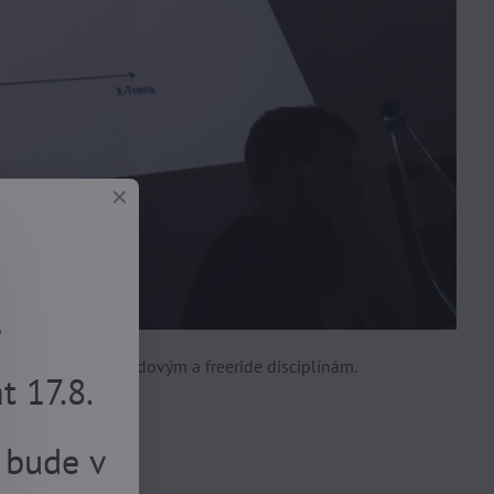
.
ol holdujícím sjezdovým a freeride disciplínám.
 17.8.
 bude v