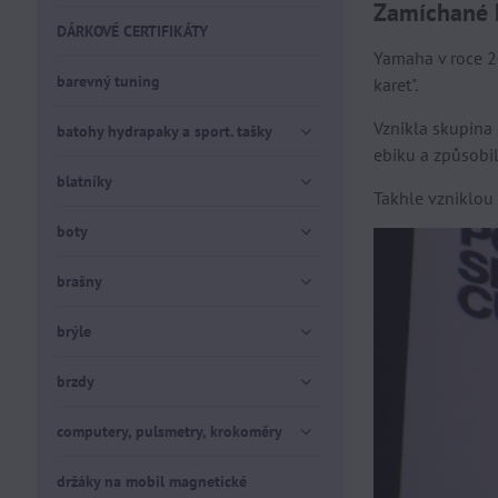
Zamíchané 
DÁRKOVÉ CERTIFIKÁTY
Yamaha v roce 2
barevný tuning
karet".
Vznikla skupina
batohy hydrapaky a sport. tašky
ebiku a způsobi
blatníky
Takhle vzniklou 
boty
brašny
brýle
brzdy
computery, pulsmetry, krokoměry
držáky na mobil magnetické