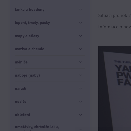
lanka a bovdeny
Situaci pro rok
lepení, tmely, pásky
Informace o no
mapy a atlasy
maziva a chemie
měniče
náboje (náby)
nářadí
nosiče
oblečení
omotávky, chrániče laku,