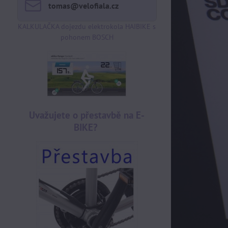
tomas​@velofiala​.cz
KALKULAČKA dojezdu elektrokola HAIBIKE s
pohonem BOSCH
Uvažujete o přestavbě na E-
BIKE?