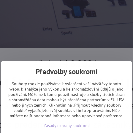
Až do 14.8.2026
Předvolby soukromí
MÁME DOVOLENOU
Soubory cookie používáme k vylepšení vaší návštěvy tohoto
webu, k analýze jeho výkonu a ke shromažďování údajů o jeho
používání. Můžeme k tomu použít nástroje a služby třetích stran
telným faktem je skutečnost, že roste skupina uživatelů elektrok
a shromážděná data mohou být přenášena partnerům v EU, USA
návky z e-shopu budeme vyřizovat
nebo jiných zemích. Kliknutím na „Přijmout všechny soubory
8 platí:
cookie“ vyjadřujete svůj souhlas s tímto zpracováním. Níže
můžete najít podrobné informace nebo upravit své preference.
 pro předem objednané zákazníky
rt , XDuro = eXtrém
Zásady ochrany soukromí