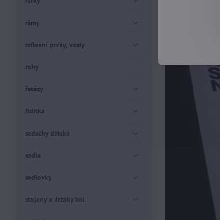
ráfky
Haibike se pro 
vyjadřovat násle
rámy
reflexní prvky, vesty
rohy
řetězy
řídítka
sedačky dětské
sedla
sedlovky
stojany a držáky kol