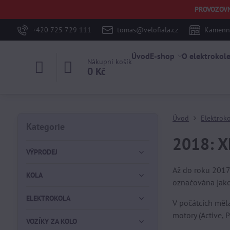
PROVOZOVNA 
+420 725 729 111
tomas@velofiala.cz
Kamenná
Úvod
E-shop
O elektrokol
Nákupní košík
0 Kč
Úvod
Elektrok
Kategorie
2018: X
VÝPRODEJ
Až do roku 2017
KOLA
označována ja
ELEKTROKOLA
V počátcích měla
motory (Active, 
VOZÍKY ZA KOLO