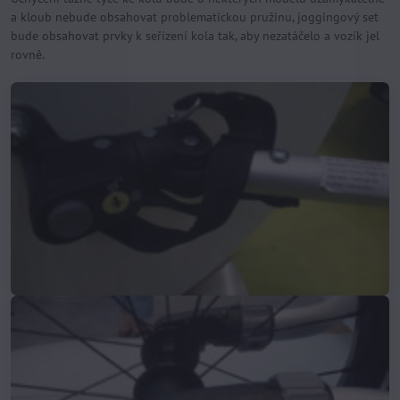
a kloub nebude obsahovat problematickou pružinu, joggingový set
bude obsahovat prvky k seřízení kola tak, aby nezatáčelo a vozík jel
rovně.