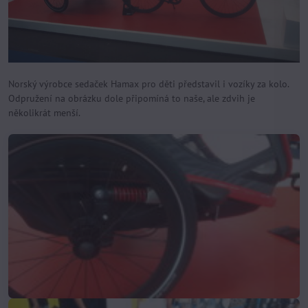
Norský výrobce sedaček Hamax pro děti představil i vozíky za kolo.
Odpružení na obrázku dole připomíná to naše, ale zdvih je
několikrát menší.