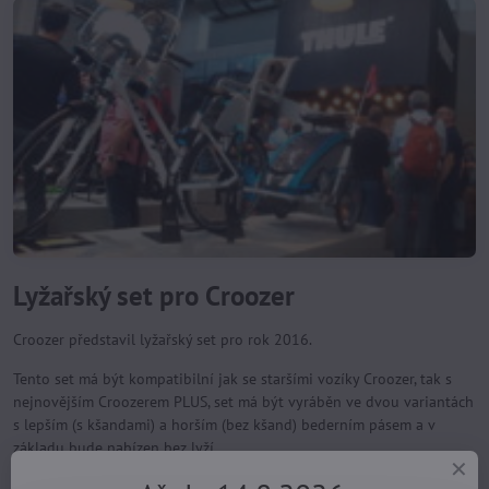
Lyžařský set pro Croozer
Croozer představil lyžařský set pro rok 2016.
Tento set má být kompatibilní jak se staršími vozíky Croozer, tak s
nejnovějším Croozerem PLUS, set má být vyráběn ve dvou variantách
s lepším (s kšandami) a horším (bez kšand) bederním pásem a v
základu bude nabízen bez lyží.
Lyže lze použít dětské sjezdovky a ramena lyží zacvaknout do vázání,