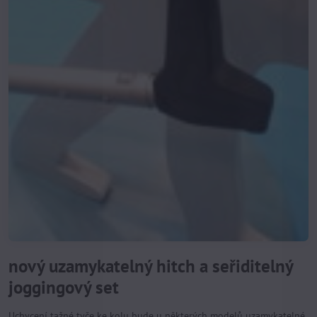
nový uzamykatelný hitch a seřiditelný
joggingový set
Uchycení tažné tyče ke kolu bude u některých modelů uzamykatelné