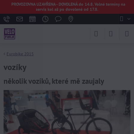
PROVOZOVNA UZAVŘENA - DOVOLENÁ do 14.8. Volné termíny na
servis kol až po dovolené od 17.8.
Eurobike 2015
vozíky
několik vozíků, které mě zaujaly