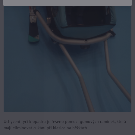
Uchycení tyčí k opasku je řešeno pomocí gumových ramínek, která
mají eliminovat cukání při klasice na běžkách.