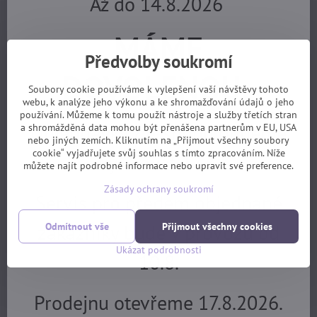
Až do 14.8.2026
nebo ramena přišroubovat přímo do lyží. Cena setu bez lyží bude
mezi 4000 až 5000 kč a k dostání bude v listopadu 2015.
MÁME
Předvolby soukromí
DOVOLENOU.
Soubory cookie používáme k vylepšení vaší návštěvy tohoto
webu, k analýze jeho výkonu a ke shromažďování údajů o jeho
používání. Můžeme k tomu použít nástroje a služby třetích stran
Objednávky z e-shopu budeme
a shromážděná data mohou být přenášena partnerům v EU, USA
nebo jiných zemích. Kliknutím na „Přijmout všechny soubory
cookie“ vyjadřujete svůj souhlas s tímto zpracováním. Níže
vyřizovat 17.8.
můžete najít podrobné informace nebo upravit své preference.
Zásady ochrany soukromí
Servis pro předem objednané
zákazníky bude v provozu od
Odmítnout vše
Přijmout všechny cookies
Ukázat podrobnosti
10.8.
Prodejnu otevřeme 17.8.2026.