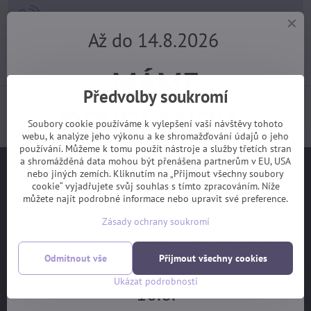
+420 725 729 111
Až do 14.8.2026
tomas​@velofiala​.cz
MÁME
Předvolby soukromí
Jak jsou s našimi službami spokojeni samotní
DOVOLENOU.
zákazníci? (z webu Heuréka)
Soubory cookie používáme k vylepšení vaší návštěvy tohoto
webu, k analýze jeho výkonu a ke shromažďování údajů o jeho
používání. Můžeme k tomu použít nástroje a služby třetích stran
Objednávky z e-shopu budeme
a shromážděná data mohou být přenášena partnerům v EU, USA
Užitečné odkazy
nebo jiných zemích. Kliknutím na „Přijmout všechny soubory
cookie“ vyjadřujete svůj souhlas s tímto zpracováním. Níže
vyřizovat 17.8.
můžete najít podrobné informace nebo upravit své preference.
Na hlavní stranu
Zásady ochrany soukromí
Jak vybrat kolo
Servis pro předem objednané
Ceník servisních prací
zákazníky bude v provozu od
Odmítnout vše
Přijmout všechny cookies
Garanční prohlídka
Ukázat podrobnosti
10.8.
OBCHODNÍ PODMÍNKY