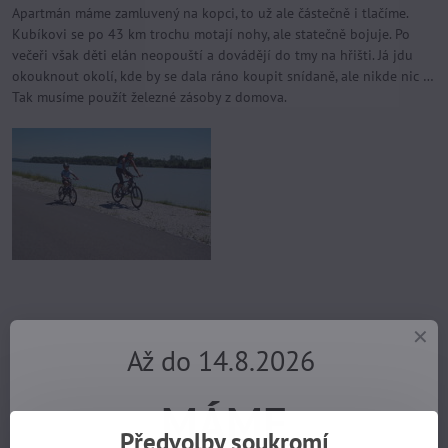
Apartmán máme zamluvený na kopci, to už ale částečně i tlačíme.
Kubíkovi se po 43 km trochu motají nohy, ale statečně bojuje. Po
večeři však děti elán neopouští a dovádějí do tmy na hřišti. Já jdu
okouknout okolí, kde by se dala ráno koupit snídaně, ale nikde nic …
Tak musíme použít železné zásoby z domova.
Třetí den je nejnáročnější, jede se hodně po silnici a krajinka se
Až do 14.8.2026
pěkně vlní. Trochu mě zmátlo značení, navigace stávkuje, sice pořád
jedeme (s větrem proti), ale jestli máte ten správný směr, jistá si
nejsem. Až těsně před Fertörákosem zjišťujeme, že jsme zvolili
MÁME
správnou cestu. Hurá! Na náměstí dáváme krátkou pauzu a
Předvolby soukromí
pokračujeme k hranicím.