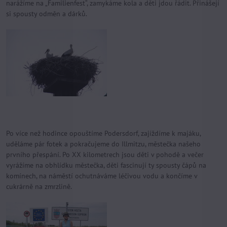
narážíme na „Familienfest“, zamykáme kola a děti jdou řádit. Přinášejí
si spousty odměn a dárků.
Po více než hodince opouštíme Podersdorf, zajíždíme k majáku,
uděláme pár fotek a pokračujeme do Illmitzu, městečka našeho
prvního přespání. Po XX kilometrech jsou děti v pohodě a večer
vyrážíme na obhlídku městečka, děti fascinují ty spousty čápů na
komínech, na náměstí ochutnáváme léčivou vodu a končíme v
cukrárně na zmrzlině.