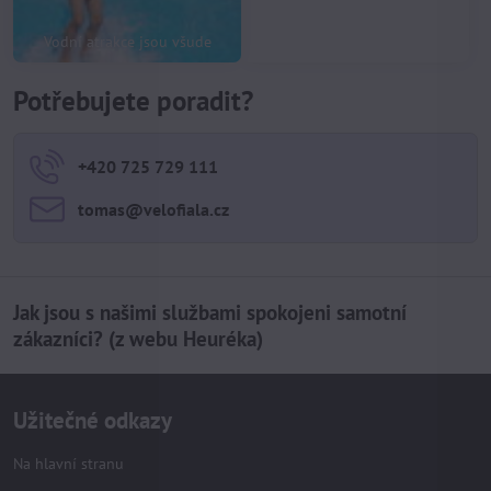
Vodní atrakce jsou všude
Kubík
Potřebujete poradit?
+420 725 729 111
tomas​@velofiala​.cz
Jak jsou s našimi službami spokojeni samotní
zákazníci? (z webu Heuréka)
Užitečné odkazy
Na hlavní stranu