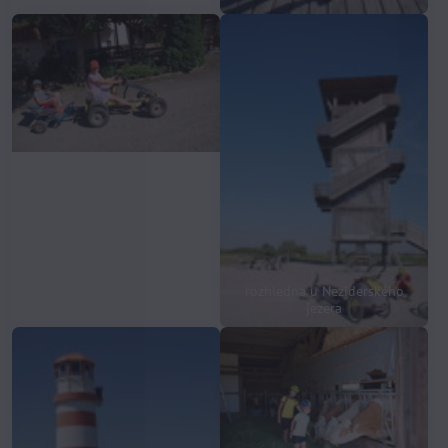
rozhledna u Neziderského
TAXI prosím
jezera