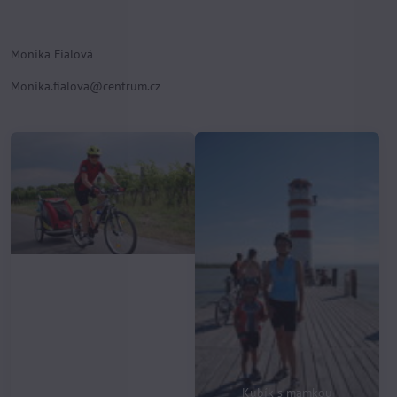
Monika Fialová
Monika.fialova@centrum.cz
Kačka s nákladním Croozerem
Kubík s mamkou