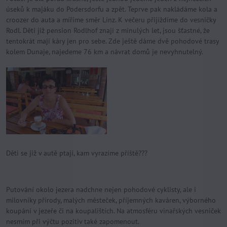
úseků k majáku do Podersdorfu a zpět. Teprve pak nakládáme kola a
croozer do auta a míříme směr Linz. K večeru přijíždíme do vesničky
Rodl. Děti již pension Rodlhof znají z minulých let, jsou šťastné, že
tentokrát mají káry jen pro sebe. Zde ještě dáme dvě pohodové trasy
kolem Dunaje, najedeme 76 km a návrat domů je nevyhnutelný.
Děti se již v autě ptají, kam vyrazíme příště???
Putování okolo jezera nadchne nejen pohodové cyklisty, ale i
milovníky přírody, malých městeček, příjemných kaváren, výborného
koupání v jezeře či na koupalištích. Na atmosféru vinařských vesniček
nesmím při výčtu pozitiv také zapomenout.