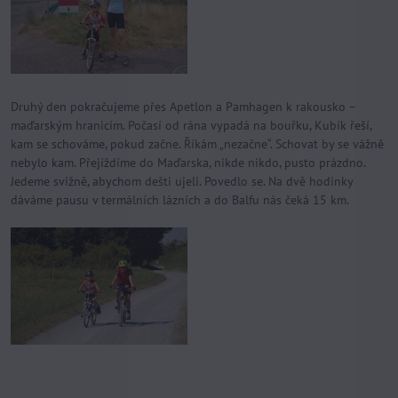
Druhý den pokračujeme přes Apetlon a Pamhagen k rakousko –
maďarským hranicím. Počasí od rána vypadá na bouřku, Kubík řeší,
kam se schováme, pokud začne. Říkám „nezačne“. Schovat by se vážně
nebylo kam. Přejíždíme do Maďarska, nikde nikdo, pusto prázdno.
Jedeme svižně, abychom dešti ujeli. Povedlo se. Na dvě hodinky
dáváme pausu v termálních lázních a do Balfu nás čeká 15 km.