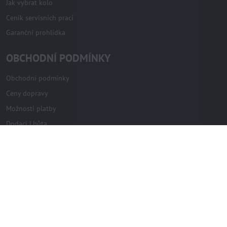
Jak vybrat kolo
Ceník servisních prací
Garanční prohlídka
OBCHODNÍ PODMÍNKY
Obchodní podmínky
Ceny dopravy
Možnosti platby
Dodací Lhůta
Vše o nákupu
Ověřeno zákazníky
Vrácení zboží bez důvodu
Reklamace
KONTAKTY