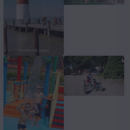
Neziderské jezero
Domácí farma v Rodlhofu