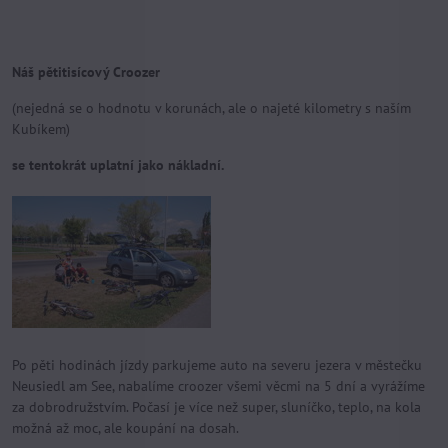
Náš pětitisícový Croozer
(nejedná se o hodnotu v korunách, ale o najeté kilometry s naším
Kubíkem)
se tentokrát uplatní jako nákladní.
Po pěti hodinách jízdy parkujeme auto na severu jezera v městečku
Neusiedl am See, nabalíme croozer všemi věcmi na 5 dní a vyrážíme
za dobrodružstvím. Počasí je více než super, sluníčko, teplo, na kola
možná až moc, ale koupání na dosah.