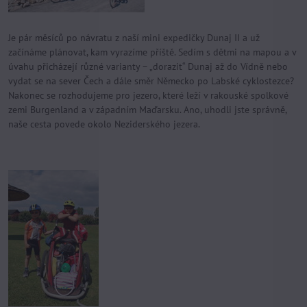
Je pár měsíců po návratu z naší mini expedičky Dunaj II a už
začínáme plánovat, kam vyrazíme příště. Sedím s dětmi na mapou a v
úvahu přicházejí různé varianty – „dorazit“ Dunaj až do Vídně nebo
vydat se na sever Čech a dále směr Německo po Labské cyklostezce?
Nakonec se rozhodujeme pro jezero, které leží v rakouské spolkové
zemi Burgenland a v západním Maďarsku. Ano, uhodli jste správně,
naše cesta povede okolo Neziderského jezera.