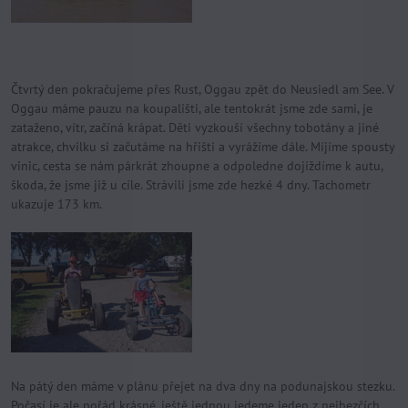
Čtvrtý den pokračujeme přes Rust, Oggau zpět do Neusiedl am See. V
Oggau máme pauzu na koupališti, ale tentokrát jsme zde sami, je
zataženo, vítr, začíná krápat. Děti vyzkouší všechny tobotány a jiné
atrakce, chvilku si začutáme na hřišti a vyrážíme dále. Míjíme spousty
vinic, cesta se nám párkrát zhoupne a odpoledne dojíždíme k autu,
škoda, že jsme již u cíle. Strávili jsme zde hezké 4 dny. Tachometr
ukazuje 173 km.
Na pátý den máme v plánu přejet na dva dny na podunajskou stezku.
Počasí je ale pořád krásné, ještě jednou jedeme jeden z nejhezčích