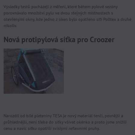
Výsledky testů pocházejí z měření, které během pylové sezóny
porovnávalo množství pylu ve dvou stejných místnostech s
otevřenými okny, kde jedno z oken bylo opatřeno síťí Polltex a druhé
nikoliv.
Nová protipylová síťka pro Croozer
Narozdíl od bílé pleteniny TESA je nový materiál tenčí, pevnější a
průhlednější, není třeba do síťky všívat okénko a proto jsme snížili
cenu a navíc síťku opatřili svislými reflexními pruhy.