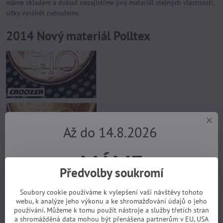
máme skladem a dokud nezajistíme jiný materiál stejných vlastností,
síťky vyrábět nebudeme.
2014 Nový materiál Polltex
Až do 14.8.2026
MÁME
Předvolby soukromí
DOVOLENOU.
Od roku 2014 vyrábíme protipylové síťky z materiálu POLLTEX, který
Soubory cookie používáme k vylepšení vaší návštěvy tohoto
má podobné vlastnosti, jako původně používaná síťovina TESA.
webu, k analýze jeho výkonu a ke shromažďování údajů o jeho
používání. Můžeme k tomu použít nástroje a služby třetích stran
Narozdíl od jemné bílé pleteniny TESA je nový materiál černé barvy,
Objednávky z e-shopu budeme
a shromážděná data mohou být přenášena partnerům v EU, USA