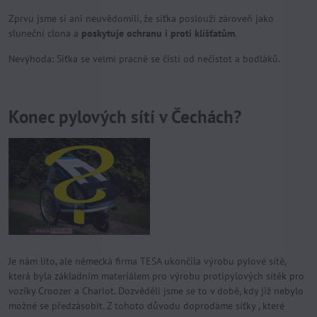
Zprvu jsme si ani neuvědomili, že síťka poslouží zároveň jako
sluneční clona a
poskytuje ochranu i proti klíšťatům
.
Nevýhoda: Síťka se velmi pracně se čistí od nečistot a bodláků.
Konec pylových sítí v Čechách?
Je nám líto, ale německá firma TESA ukončila výrobu pylové sítě,
která byla základním materiálem pro výrobu protipylových sítěk pro
vozíky Croozer a Chariot. Dozvěděli jsme se to v době, kdy již nebylo
možné se předzásobit. Z tohoto důvodu doprodáme síťky , které