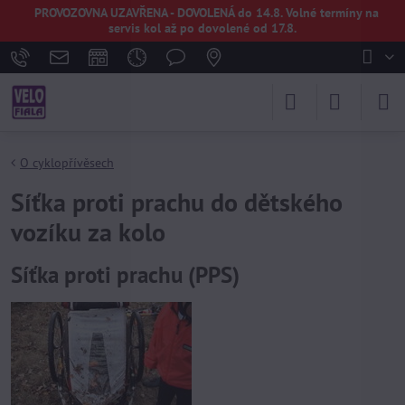
PROVOZOVNA UZAVŘENA - DOVOLENÁ do 14.8. Volné termíny na
servis kol až po dovolené od 17.8.
O cyklopřívěsech
Síťka proti prachu do dětského
vozíku za kolo
Síťka proti prachu (PPS)