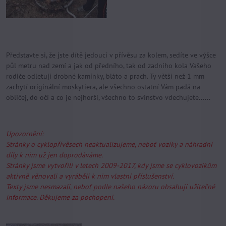
Představte si, že jste dítě jedoucí v přívěsu za kolem, sedíte ve výšce
půl metru nad zemí a jak od předního, tak od zadního kola Vašeho
rodiče odletují drobné kamínky, bláto a prach. Ty větší než 1 mm
zachytí originální moskytiera, ale všechno ostatní Vám padá na
obličej, do očí a co je nejhorší, všechno to svinstvo vdechujete......
Upozornění:
Stránky o cyklopřívěsech neaktualizujeme, neboť vozíky a náhradní
díly k nim už jen doprodáváme.
Stránky jsme vytvořili v letech 2009-2017, kdy jsme se cyklovozíkům
aktivně věnovali a vyráběli k nim vlastní příslušenství.
Texty jsme nesmazali, neboť podle našeho názoru obsahují užitečné
informace. Děkujeme za pochopení.