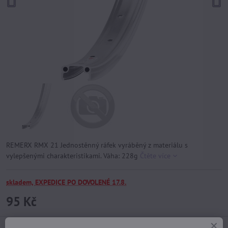
REMERX RMX 21 Jednostěnný ráfek vyráběný z materiálu s
vylepšenými charakteristikami. Váha: 228g
Čtěte více
skladem, EXPEDICE PO DOVOLENÉ 17.8.
95 Kč