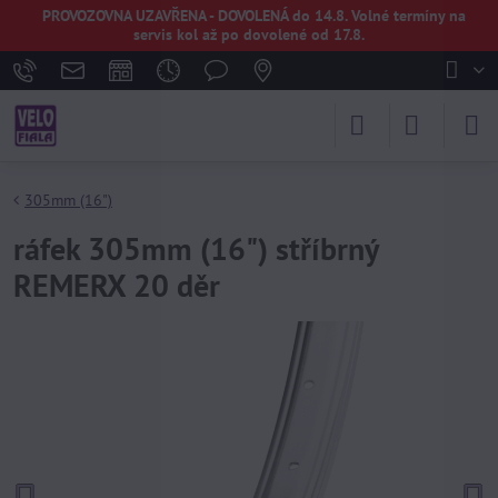
PROVOZOVNA UZAVŘENA - DOVOLENÁ do 14.8. Volné termíny na
servis kol až po dovolené od 17.8.
305mm (16")
ráfek 305mm (16") stříbrný
REMERX 20 děr